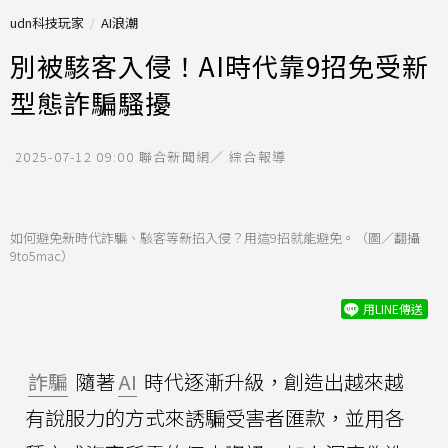
udn科技玩家
AI浪潮
別被駭客入侵！AI時代靠9招免受新
型態詐騙騷擾
2025-07-12 09:00
聯合新聞網／ 綜合報導
如何避免新時代詐騙、駭客等新招入侵？用這9招就能避免。（圖／翻攝
9to5mac）
用LINE傳送
詐騙
隨著
AI
時代逐漸升級，創造出越來越
有說服力的方式來誘騙受害者匯款，並用各