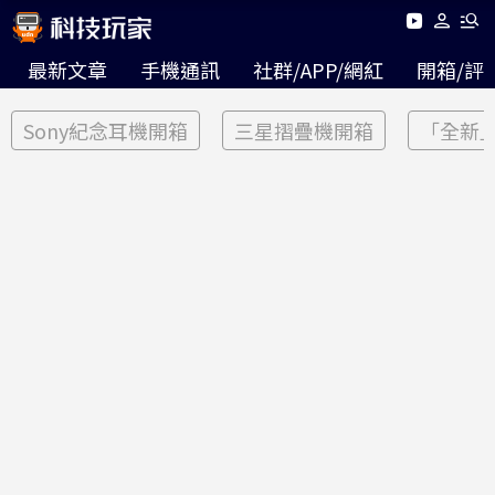
最新文章
手機通訊
社群/APP/網紅
開箱/評
Sony紀念耳機開箱
三星摺疊機開箱
「全新