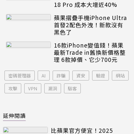
18 Pro 成本大增近40%
蘋果摺疊手機iPhone Ultra
首發2配色外洩！新款沒有
黑色了
16款iPhone變值錢！蘋果
最新Trade in舊換新價格整
理 6款掉價、它少700元
密碼管理器
AI
詐騙
資安
驗證
網站
攻擊
VPN
漏洞
駭客
延伸閱讀
比蘋果官方便宜！2025