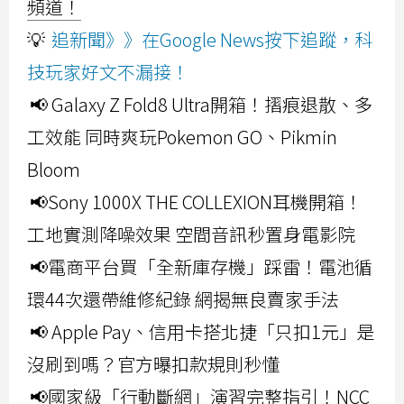
頻道！
💡
追新聞》》在Google News按下追蹤，科
技玩家好文不漏接！
📢 Galaxy Z Fold8 Ultra開箱！摺痕退散、多
工效能 同時爽玩Pokemon GO、Pikmin
Bloom
📢Sony 1000X THE COLLEXION耳機開箱！
工地實測降噪效果 空間音訊秒置身電影院
📢電商平台買「全新庫存機」踩雷！電池循
環44次還帶維修紀錄 網揭無良賣家手法
📢 Apple Pay、信用卡搭北捷「只扣1元」是
沒刷到嗎？官方曝扣款規則秒懂
📢國家級「行動斷網」演習完整指引！NCC