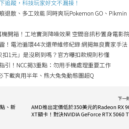
ws按下追蹤，科技玩家好文不漏接！
a開箱！摺痕退散、多工效能 同時爽玩Pokemon GO、Pikmin
LLEXION耳機開箱！工地實測降噪效果 空間音訊秒置身電影
雷！電池循環44次還帶維修紀錄 網揭無良賣家手法
北捷「只扣1元」是沒刷到嗎？官方曝扣款規則秒懂
指引！NCC揭3重點：勿用手機處理重要工作
」字必下載爽用半年、熊大兔兔動態圖超Q
下一
亮點、新
AMD推出定價低於350美元的Radeon RX 9
XT顯卡！對決NVIDIA GeForce RTX 5060 T