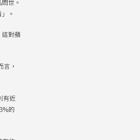
品問世。
者」。
，這對蘋
而言，
則有近
3%的