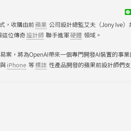
方式，收購由前
蘋果
公司設計總監艾夫（Jony Ive
與這位傳奇
設計師
聯手進軍
硬體
領域。
交易案，將為OpenAI帶來一個專門開發AI裝置的事
參與
iPhone
等
標誌
性產品開發的蘋果前設計師們支