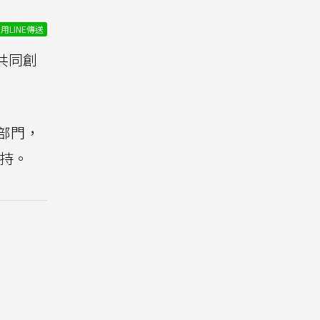
用LINE傳送
）共同創
業部門，
持。