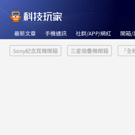
最新文章
手機通訊
社群/APP/網紅
開箱/
Sony紀念耳機開箱
三星摺疊機開箱
「全