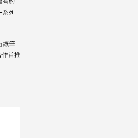
擁有約
一系列
有讓筆
合作首推