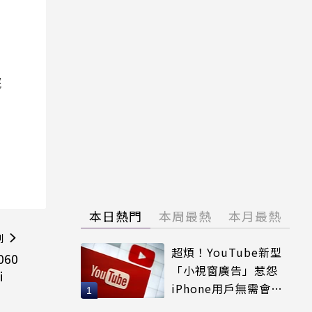
院
本日熱門
本周最熱
本月最熱
則
超煩！YouTube新型
060
「小視窗廣告」惹怨
i
iPhone用戶無需會員
輕鬆解決