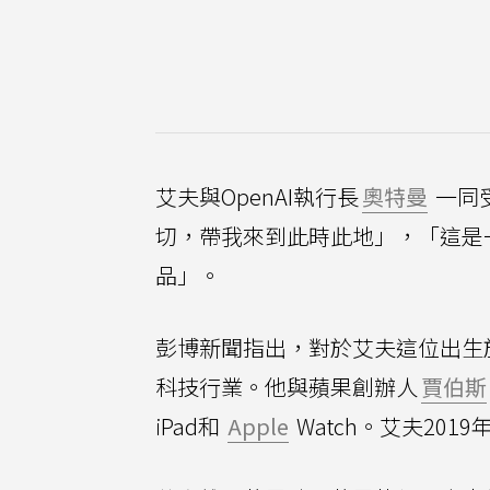
艾夫與OpenAI執行長
奧特曼
一同
切，帶我來到此時此地」，「這是
品」。
彭博新聞指出，對於艾夫這位出生
科技行業。他與蘋果創辦人
賈伯斯
iPad和
Apple
Watch。艾夫201