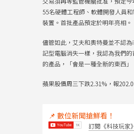
交易須再等監管機關批准，預定今年
55名硬體工程師、軟體開發人員
裝置。首批產品預定於明年亮相。
儘管如此，艾夫和奧特曼並不認為i
記型電腦消失一樣，我認為我們的
的產品，「會是一種全新的東西」
蘋果股價周三下跌2.31%，報202
📌 數位新聞搶鮮看！
訂閱《科技玩家》Y