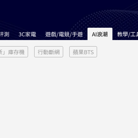
評測
3C家電
遊戲/電競/手遊
AI浪潮
教學/工
新」庫存機
行動斷網
蘋果BTS