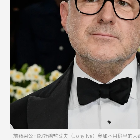
前蘋果公司設計總監艾夫（Jony Ive）參加本月稍早的大