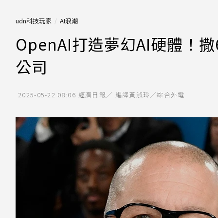
udn科技玩家
AI浪潮
OpenAI打造夢幻AI硬體
公司
2025-05-22 08:06
經濟日報／ 編譯黃淑玲／綜合外電