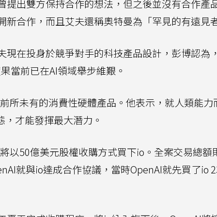
曾提出雙方保持合作的想法，但之後並沒有合作產
開新合作，而且艾夫還稱奧特曼為「罕見的有遠見
夫現在投身於競爭對手的科技產品設計，彭博認為
蘋果當前已在AI領域舉步維艱。
品質前所未有的消費性硬體產品。他表示，就人類能力
形態，才能發揮最大潛力。
I將以50億美元股權收購方式買下io。全案交易總額
AI就與io達成合作協議，當時OpenAI就先買了io 2