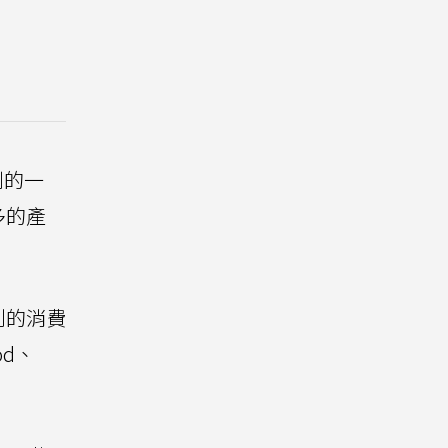
到的一
多的產
創的消費
d、