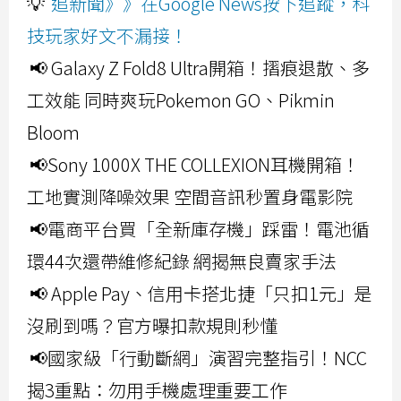
💡
追新聞》》在Google News按下追蹤，科
技玩家好文不漏接！
📢 Galaxy Z Fold8 Ultra開箱！摺痕退散、多
工效能 同時爽玩Pokemon GO、Pikmin
Bloom
📢Sony 1000X THE COLLEXION耳機開箱！
工地實測降噪效果 空間音訊秒置身電影院
📢電商平台買「全新庫存機」踩雷！電池循
環44次還帶維修紀錄 網揭無良賣家手法
📢 Apple Pay、信用卡搭北捷「只扣1元」是
沒刷到嗎？官方曝扣款規則秒懂
📢國家級「行動斷網」演習完整指引！NCC
揭3重點：勿用手機處理重要工作