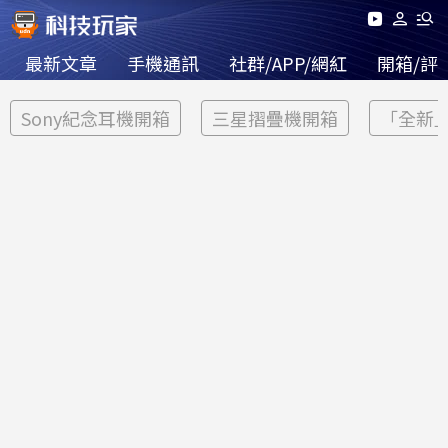
最新文章
手機通訊
社群/APP/網紅
開箱/評
Sony紀念耳機開箱
三星摺疊機開箱
「全新