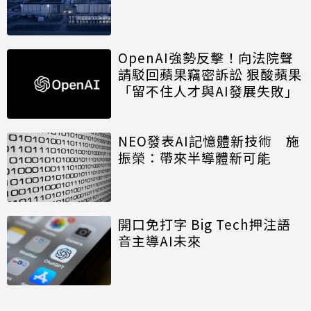
OpenAI強勢反擊！向法院聲
請駁回蘋果竊密訴訟 狠酸蘋果
「留不住人才與AI發展失敗」
NEO發表AI記憶體新技術 施
振榮：帶來半導體新可能
開口免打字 Big Tech押注語
音主導AI未來