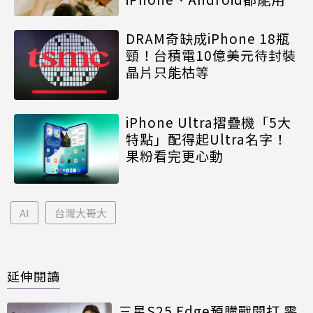
DRAM奇缺成iPhone 18瓶
頸！台積電10億美元待封裝
晶片只能枯等
iPhone Ultra摺疊機「5大
特點」配得起Ultra名字！
果粉看完更心動
AI
台灣大哥大
延伸閱讀
三星S25 Edge預購戰開打 零