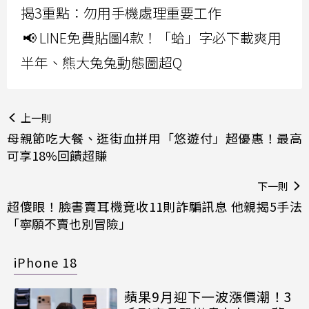
揭3重點：勿用手機處理重要工作
📢 LINE免費貼圖4款！「蛤」字必下載爽用
半年、熊大兔兔動態圖超Q
上一則
母親節吃大餐、逛街血拼用「悠遊付」超優惠！最高
可享18%回饋超賺
下一則
超傻眼！臉書賣耳機竟收11則詐騙訊息 他親揭5手法
「寧願不賣也別冒險」
iPhone 18
蘋果9月迎下一波漲價潮！3