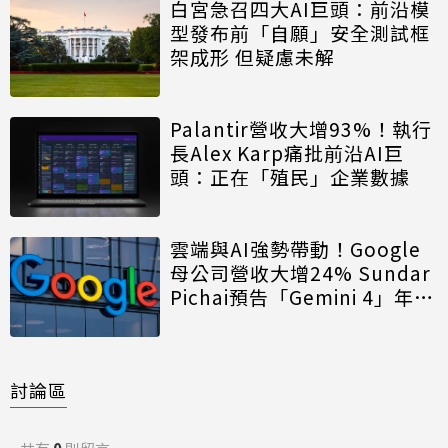
白宮急召四大AI巨頭：前沿模
型發布前「自願」安全測試框
架成形 但疑慮未解
Palantir營收大增93%！執行
長Alex Karp痛批前沿AI巨
頭：正在「殖民」企業數據
雲端與AI強勢帶動！Google
母公司營收大增24% Sundar
Pichai預告「Gemini 4」年底
登場
討論區