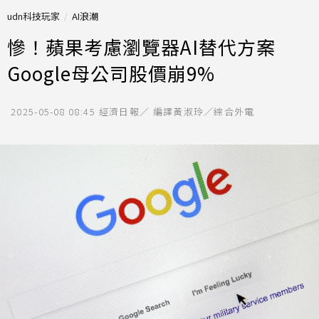
udn科技玩家
AI浪潮
慘！蘋果考慮瀏覽器AI替代方案
Google母公司股價崩9%
2025-05-08 08:45
經濟日報／ 編譯黃淑玲／綜合外電