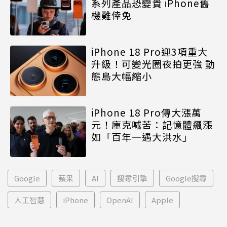
系列產品恐變貴 iPhone舊
機難倖免
iPhone 18 Pro迎3項重大
升級！可變光圈夜拍更強 動
態島大幅縮小
iPhone 18 Pro傳大漲萬
元！庫克喊苦：記憶體飆漲
如「百年一遇大洪水」
Google
蘋果
AI
搜尋引擎
Google搜尋
人工智慧
iPhone
OpenAI
Apple