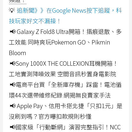
💡
追新聞》》在Google News按下追蹤，科
技玩家好文不漏接！
📢 Galaxy Z Fold8 Ultra開箱！摺痕退散、多
工效能 同時爽玩Pokemon GO、Pikmin
Bloom
📢Sony 1000X THE COLLEXION耳機開箱！
工地實測降噪效果 空間音訊秒置身電影院
📢電商平台買「全新庫存機」踩雷！電池循
環44次還帶維修紀錄 網揭無良賣家手法
📢 Apple Pay、信用卡搭北捷「只扣1元」是
沒刷到嗎？官方曝扣款規則秒懂
📢國家級「行動斷網」演習完整指引！NCC