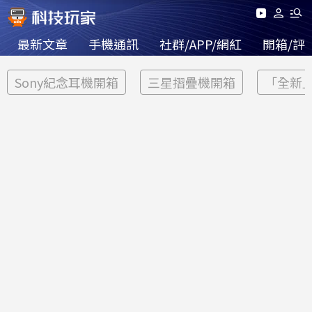
最新文章
手機通訊
社群/APP/網紅
開箱/評
Sony紀念耳機開箱
三星摺疊機開箱
「全新