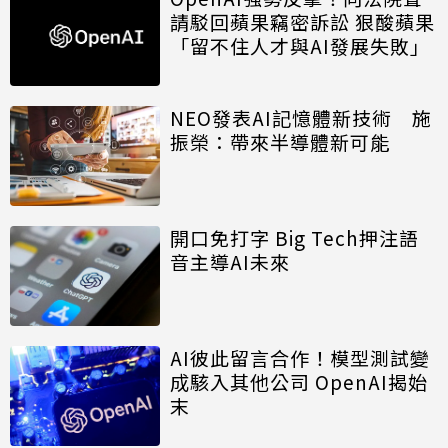
請駁回蘋果竊密訴訟 狠酸蘋果
「留不住人才與AI發展失敗」
NEO發表AI記憶體新技術 施
振榮：帶來半導體新可能
開口免打字 Big Tech押注語
音主導AI未來
AI彼此留言合作！模型測試變
成駭入其他公司 OpenAI揭始
末