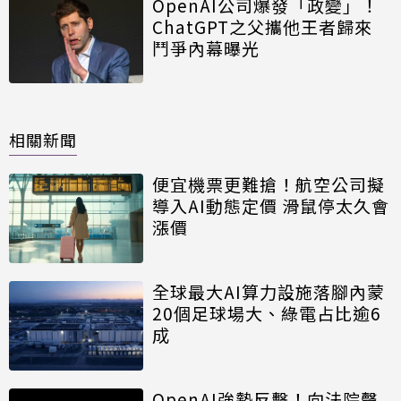
OpenAI公司爆發「政變」！
ChatGPT之父攜他王者歸來
鬥爭內幕曝光
相關新聞
便宜機票更難搶！航空公司擬
導入AI動態定價 滑鼠停太久會
漲價
全球最大AI算力設施落腳內蒙
20個足球場大、綠電占比逾6
成
OpenAI強勢反擊！向法院聲