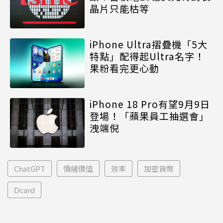
晶片只能枯等
iPhone Ultra摺疊機「5大
特點」配得起Ultra名字！
果粉看完更心動
iPhone 18 Pro有望9月9日
登場！「蘋果員工抽選會」
洩端倪
ChatGPT
情緒價值
效率
加密貨幣
Dcard