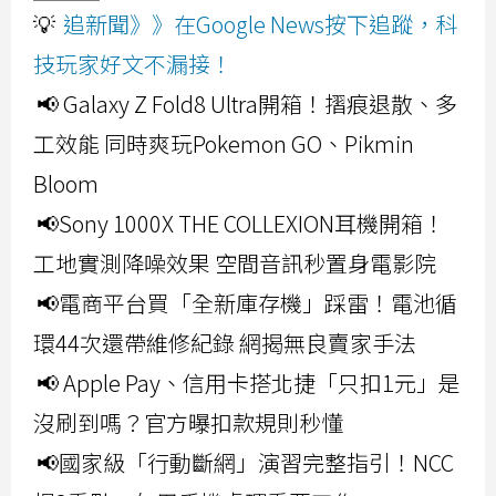
💡
追新聞》》在Google News按下追蹤，科
技玩家好文不漏接！
📢 Galaxy Z Fold8 Ultra開箱！摺痕退散、多
工效能 同時爽玩Pokemon GO、Pikmin
Bloom
📢Sony 1000X THE COLLEXION耳機開箱！
工地實測降噪效果 空間音訊秒置身電影院
📢電商平台買「全新庫存機」踩雷！電池循
環44次還帶維修紀錄 網揭無良賣家手法
📢 Apple Pay、信用卡搭北捷「只扣1元」是
沒刷到嗎？官方曝扣款規則秒懂
📢國家級「行動斷網」演習完整指引！NCC