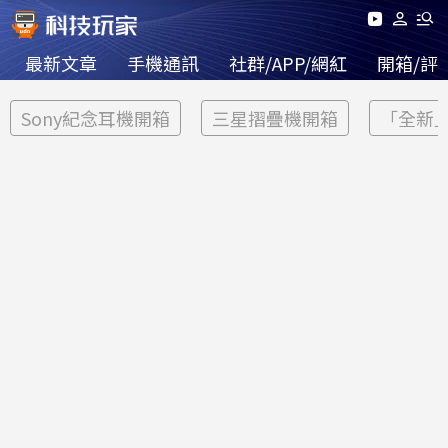
最新文章
手機通訊
社群/APP/網紅
開箱/評
Sony紀念耳機開箱
三星摺疊機開箱
「全新