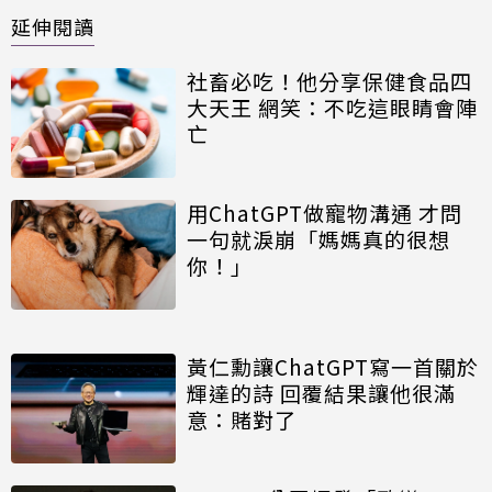
延伸閱讀
社畜必吃！他分享保健食品四
大天王 網笑：不吃這眼睛會陣
亡
用ChatGPT做寵物溝通 才問
一句就淚崩「媽媽真的很想
你！」
黃仁勳讓ChatGPT寫一首關於
輝達的詩 回覆結果讓他很滿
意：賭對了