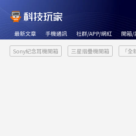
最新文章
手機通訊
社群/APP/網紅
開箱/
Sony紀念耳機開箱
三星摺疊機開箱
「全