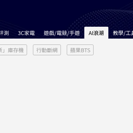
評測
3C家電
遊戲/電競/手遊
AI浪潮
教學/工
新」庫存機
行動斷網
蘋果BTS