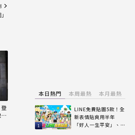
則
圖」
本日熱門
本周最熱
本月最熱
日登
LINE免費貼圖5款！全
洩端
新表情貼爽用半年
「好人一生平安」、
「好熱」必用