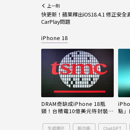
上一則
快更新！蘋果釋出iOS18.4.1 修正安
CarPlay問題
iPhone 18
DRAM奇缺成iPhone 18瓶
iPh
頸！台積電10億美元待封裝晶
點」
片只能枯等
看完
生成圖片
新功能
ChatGPT