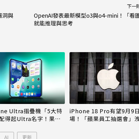
下一
全漏洞與
OpenAI發表最新模型o3與o4-mini！「看
就能推理與思考
iPhone 18 Pro有望9月9
one Ultra摺疊機「5大特
場！「蘋果員工抽選會」
配得起Ultra名字！果粉
倪
更心動
AI
更新