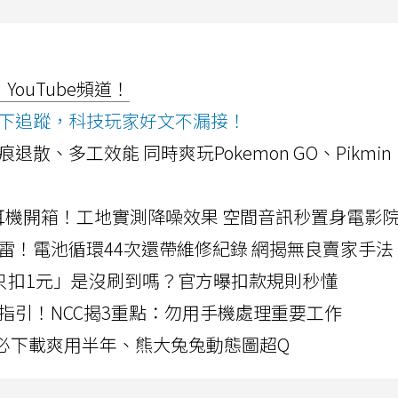
ouTube頻道！
ws按下追蹤，科技玩家好文不漏接！
a開箱！摺痕退散、多工效能 同時爽玩Pokemon GO、Pikmin
LLEXION耳機開箱！工地實測降噪效果 空間音訊秒置身電影
雷！電池循環44次還帶維修紀錄 網揭無良賣家手法
北捷「只扣1元」是沒刷到嗎？官方曝扣款規則秒懂
指引！NCC揭3重點：勿用手機處理重要工作
」字必下載爽用半年、熊大兔兔動態圖超Q