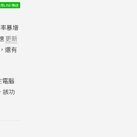
用LINE傳送
率暴增
速
更新
片，還有
在電腦
，該功