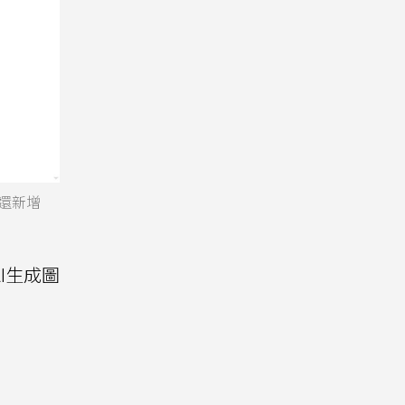
角還新增
I生成圖