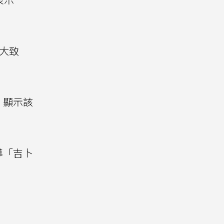
大致
，顯示該
導「吉卜