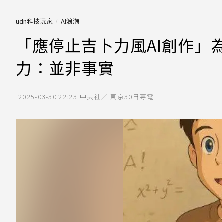
udn科技玩家
AI浪潮
「應停止吉卜力風AI創作」為
力：並非事實
2025-03-30 22:23
中央社／ 東京30日專電