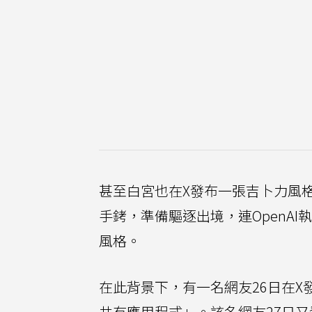
甚至白宮也在X發布一張吉卜力風
手銬，準備驅逐出境，連OpenAI執
風格。
在此背景下，有一名網友26日在
共有應用程式」。該名網友27日