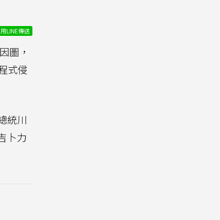
用LINE傳送
因圖，
程式侵
。
國總統川
的吉卜力