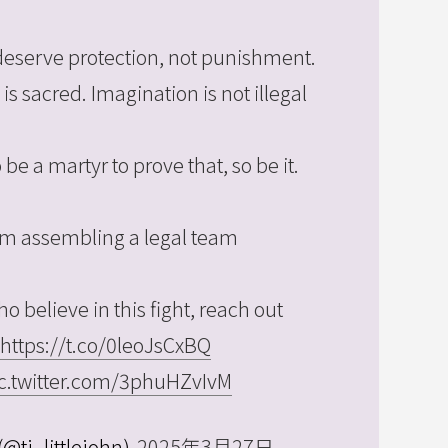
 deserve protection, not punishment.
is sacred. Imagination is not illegal
o be a martyr to prove that, so be it.
m assembling a legal team
o believe in this fight, reach out
https://t.co/0leoJsCxBQ
c.twitter.com/3phuHZvIvM
(@tj_littlejohn)
2025年3月27日