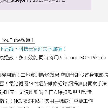
ouTube頻道！
ws按下追蹤，科技玩家好文不漏接！
a開箱！摺痕退散、多工效能 同時爽玩Pokemon GO、Pikmin
LLEXION耳機開箱！工地實測降噪效果 空間音訊秒置身電影
雷！電池循環44次還帶維修紀錄 網揭無良賣家手法
北捷「只扣1元」是沒刷到嗎？官方曝扣款規則秒懂
指引！NCC揭3重點：勿用手機處理重要工作