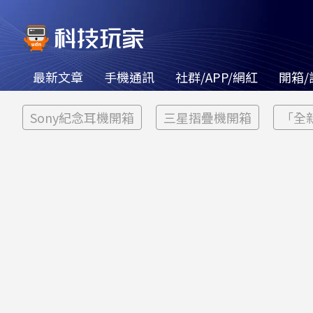
最新文章
手機通訊
社群/APP/網紅
開箱/
Sony紀念耳機開箱
三星摺疊機開箱
「全