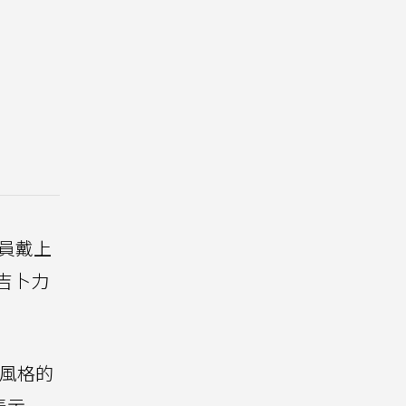
員戴上
成吉卜力
力風格的
表示