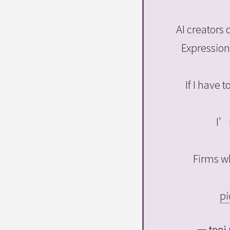
AI creators
Expression 
If I have t
I’
Firms wh
pi
— teej 