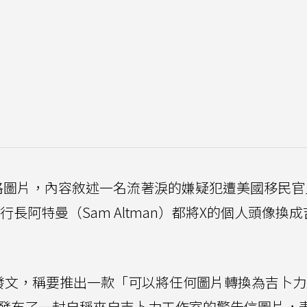
格圖片，內容敘述一名流著淚的嫌疑犯遭美國移民官
行長阿特曼（Sam Altman）都將X的個人頭像換
X發文，稱要推出一款「可以將任何圖片轉換為吉卜
又發布了一封自稱來自吉卜力工作室的警告信圖片，