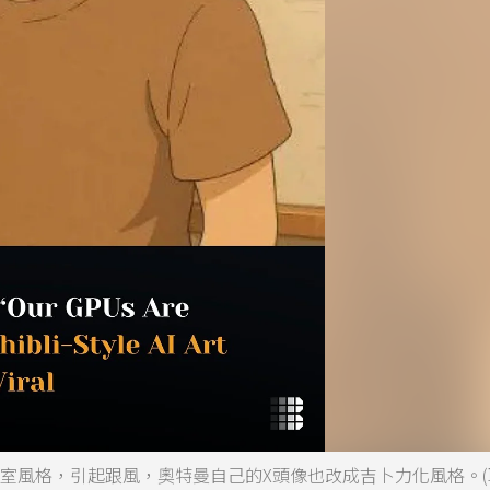
作室風格，引起跟風，奧特曼自己的X頭像也改成吉卜力化風格。(