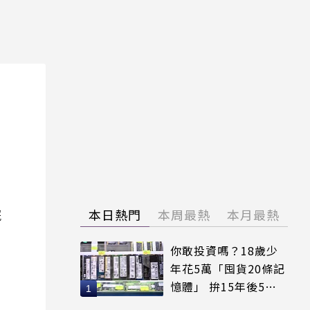
院
本日熱門
本周最熱
本月最熱
你敢投資嗎？18歲少
年花5萬「囤貨20條記
憶體」 拚15年後5倍
賣出