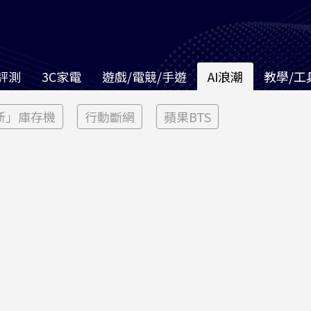
評測
3C家電
遊戲/電競/手遊
AI浪潮
教學/工
新」庫存機
行動斷網
蘋果BTS