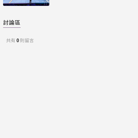
討論區
共有
0
則留言
規範
回覆
還沒有留言，成為第一個發言的人吧！