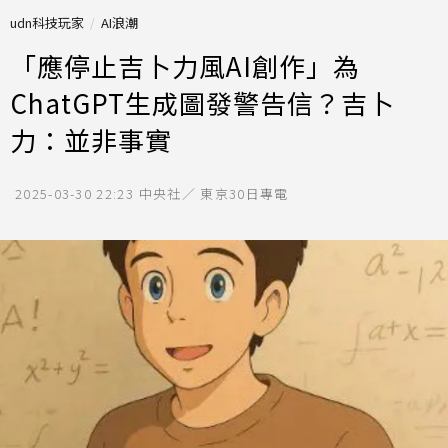
udn科技玩家
AI浪潮
「應停止吉卜力風AI創作」為
ChatGPT生成圖發警告信？吉卜
力：並非事實
2025-03-30 22:23
中央社／ 東京30日專電