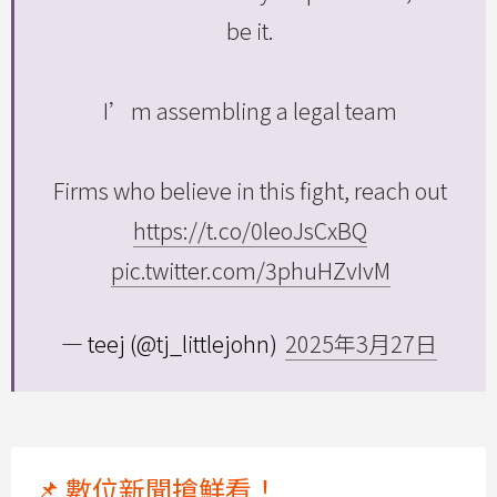
be it.
I’m assembling a legal team
Firms who believe in this fight, reach out
https://t.co/0leoJsCxBQ
pic.twitter.com/3phuHZvIvM
— teej (@tj_littlejohn)
2025年3月27日
📌 數位新聞搶鮮看！