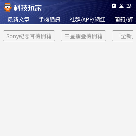
最新文章
手機通訊
社群/APP/網紅
開箱/評
Sony紀念耳機開箱
三星摺疊機開箱
「全新