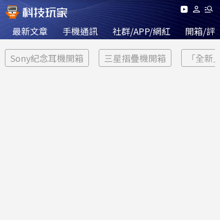
最新文章
手機通訊
社群/APP/網紅
開箱/評
Sony紀念耳機開箱
三星摺疊機開箱
「全新