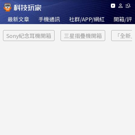
最新文章
手機通訊
社群/APP/網紅
開箱/評
Sony紀念耳機開箱
三星摺疊機開箱
「全新