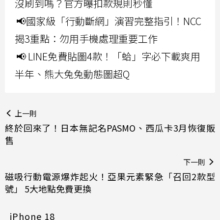
沒刷到嗎？官方曝扣款規則秒懂
📢國家級「行動斷網」演習完整指引！NCC
揭3重點：勿用手機處理重要工作
📢 LINE免費貼圖4款！「蛤」字必下載爽用
半年、熊大兔兔動態圖超Q
上一則
終於回來了！日本無記名PASMO、西瓜卡3月恢復販
售
下一則
磁吸行動電源爆炸起火！亞果元素緊急「召回2款型
號」 5大地點免費更換
iPhone 18