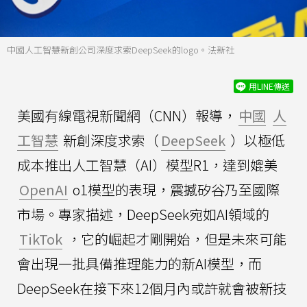
中國人工智慧新創公司深度求索DeepSeek的logo。法新社
用LINE傳送
美國有線電視新聞網（CNN）報導，
中國
人
工智慧
新創深度求索（
DeepSeek
）以極低
成本推出人工智慧（AI）模型R1，達到媲美
OpenAI
o1模型的表現，震撼矽谷乃至國際
市場。專家描述，DeepSeek宛如AI領域的
TikTok
，它的崛起才剛開始，但是未來可能
會出現一批具備推理能力的新AI模型，而
DeepSeek在接下來12個月內或許就會被新技