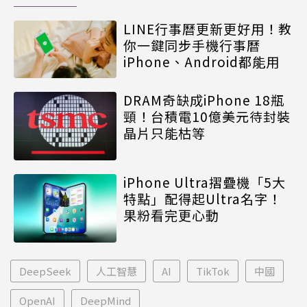
LINE行事曆更新更好用！教
你一鍵同步手機行事曆
iPhone、Android都能用
DRAM奇缺成iPhone 18瓶
頸！台積電10億美元待封裝
晶片只能枯等
iPhone Ultra摺疊機「5大
特點」配得起Ultra名字！
果粉看完更心動
DeepSeek
人工智慧
AI
TikTok
中國
OpenAI
DeepMind