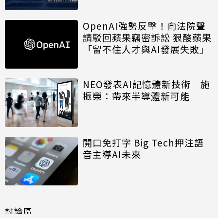
OpenAI強勢反擊！向法院聲
請駁回蘋果竊密訴訟 狠酸蘋果
「留不住人才與AI發展失敗」
NEO發表AI記憶體新技術 施
振榮：帶來半導體新可能
開口免打字 Big Tech押注語
音主導AI未來
討論區