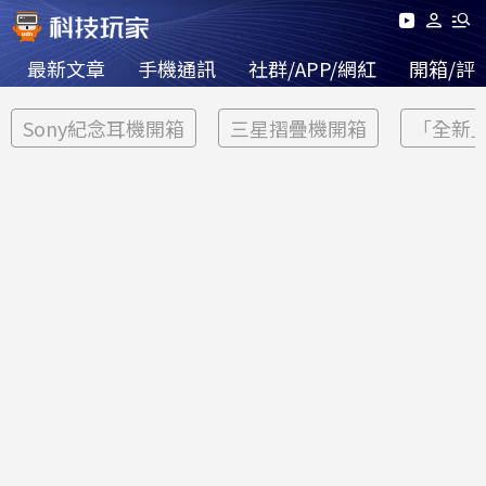
最新文章
手機通訊
社群/APP/網紅
開箱/評
Sony紀念耳機開箱
三星摺疊機開箱
「全新