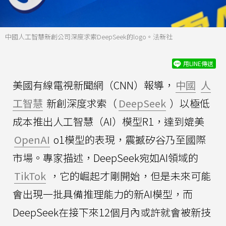
中國人工智慧新創公司深度求索DeepSeek的logo。法新社
用LINE傳送
美國有線電視新聞網（CNN）報導，
中國
人
工智慧
新創深度求索（
DeepSeek
）以極低
成本推出人工智慧（AI）模型R1，達到媲美
OpenAI
o1模型的表現，震撼矽谷乃至國際
市場。專家描述，DeepSeek宛如AI領域的
TikTok
，它的崛起才剛開始，但是未來可能
會出現一批具備推理能力的新AI模型，而
DeepSeek在接下來12個月內或許就會被新技