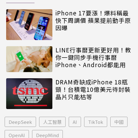
iPhone 17要漲！爆料稱最
快下周調價 蘋果提前動手原
因曝
LINE行事曆更新更好用！教
你一鍵同步手機行事曆
iPhone、Android都能用
DRAM奇缺成iPhone 18瓶
頸！台積電10億美元待封裝
晶片只能枯等
DeepSeek
人工智慧
AI
TikTok
中國
OpenAI
DeepMind