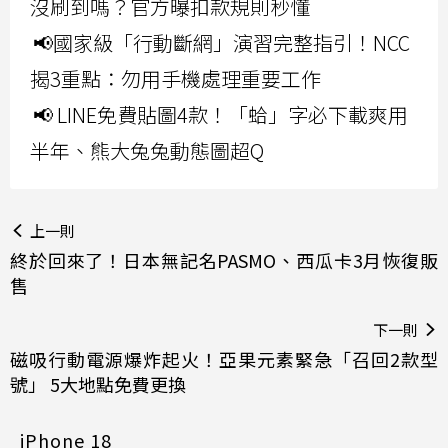
沒刷到嗎？官方曝扣款規則秒懂
📢國家級「行動斷網」演習完整指引！NCC
揭3重點：勿用手機處理重要工作
📢 LINE免費貼圖4款！「蛤」字必下載爽用
半年、熊大兔兔動態圖超Q
上一則
終於回來了！日本無記名PASMO、西瓜卡3月恢復販
售
下一則
磁吸行動電源爆炸起火！亞果元素緊急「召回2款型
號」 5大地點免費更換
iPhone 18