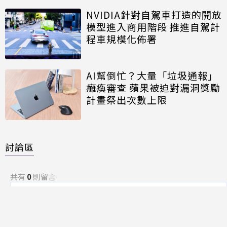
NVIDIA針對自駕車打造的開放
模型進入商用階段 推進自駕計
程車規模化佈署
AI幫倒忙？大量「垃圾通報」
癱瘓審查 蘋果被迫對漏洞獎勵
計畫祭出次數上限
討論區
共有
0
則留言