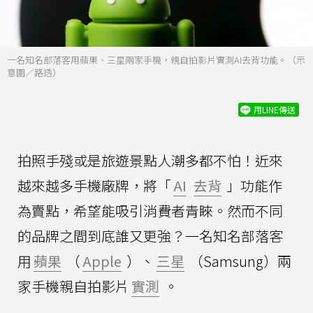
一名知名部落客用蘋果、三星兩家手機，親自拍影片實測AI去背功能。（示
意圖／路透）
用LINE傳送
拍照手殘或是旅遊景點人潮多都不怕！近來
越來越多手機廠牌，將「
AI
去背
」功能作
為賣點，希望能吸引消費者青睞。然而不同
的品牌之間到底誰又更強？一名知名部落客
用
蘋果
（
Apple
）、
三星
（Samsung）兩
家手機親自拍影片
實測
。