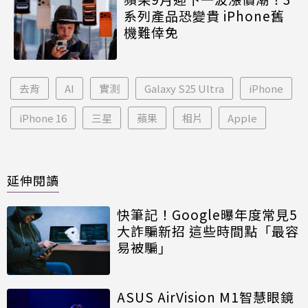
系列產品恐變貴 iPhone舊
機難倖免
去背
AI
實測
Galaxy S25 Ultra
iPhone
iPhone 16
三星
蘋果
相片
Apple
延伸閱讀
快筆記！Google曝年度常見5
大詐騙新招 這些時間點「最容
易被騙」
ASUS AirVision M1智慧眼鏡