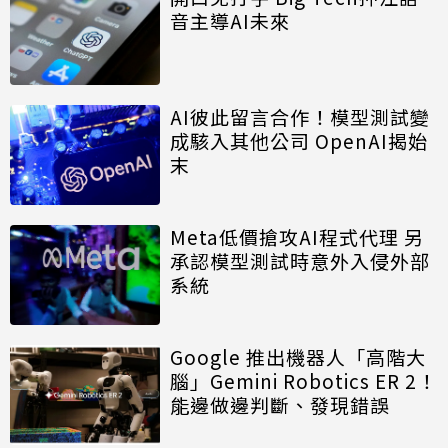
音主導AI未來
AI彼此留言合作！模型測試變
成駭入其他公司 OpenAI揭始
末
Meta低價搶攻AI程式代理 另
承認模型測試時意外入侵外部
系統
Google 推出機器人「高階大
腦」Gemini Robotics ER 2！
能邊做邊判斷、發現錯誤