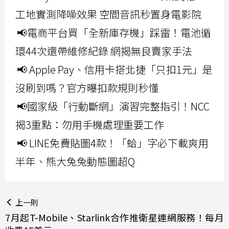
工地實測降噪效果 空間音訊秒置身電影院
📢電商平台買「全新庫存機」踩雷！電池循
環44次還帶維修紀錄 網揭無良賣家手法
📢 Apple Pay、信用卡搭北捷「只扣1元」是
沒刷到嗎？官方曝扣款規則秒懂
📢國家級「行動斷網」演習完整指引！NCC
揭3重點：勿用手機處理重要工作
📢 LINE免費貼圖4款！「蛤」字必下載爽用
半年、熊大兔兔動態圖超Q
上一則
7月起T-Mobile、Starlink合作推衛星連網服務！每月