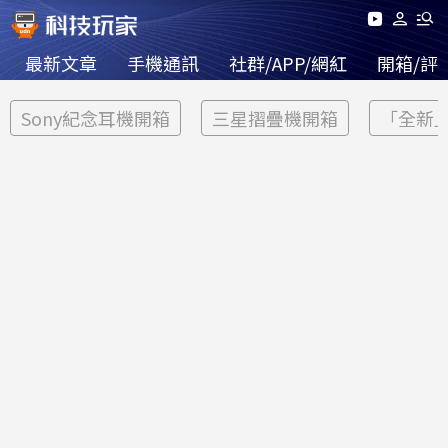
最新文章
手機通訊
社群/APP/網紅
開箱/評
Sony紀念耳機開箱
三星摺疊機開箱
「全新