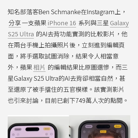
知名部落客Ben Schmanke在Instagram上，
分享
一支蘋果
iPhone 16
系列與三星
Galaxy
S25 Ultra
的AI去背功能實測的比較影片，他
在兩台手機上拍攝照片後，立刻進到編輯頁
面，將手選取試圖消除，結果令人相當意
外，蘋果
相片
的編輯結果比原圖還慘，而三
星Galaxy S25 Ultra的AI去背卻相當自然，甚
至還原了被手擋住的五官模樣。該實測影片
也引來討論，目前已創下749萬人次的點閱。