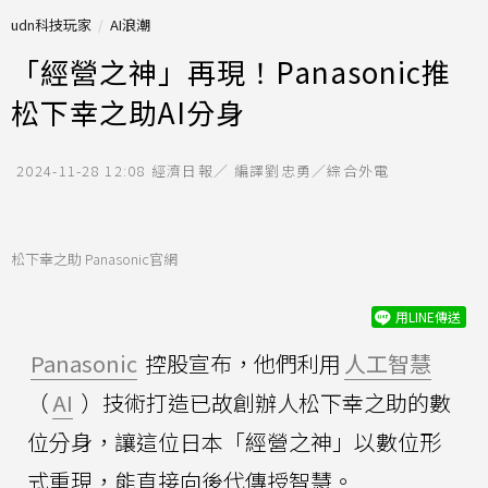
udn科技玩家
AI浪潮
「經營之神」再現！Panasonic推
松下幸之助AI分身
2024-11-28 12:08
經濟日報／ 編譯劉忠勇／綜合外電
松下幸之助 Panasonic官網
用LINE傳送
Panasonic
控股宣布，他們利用
人工智慧
（
AI
）技術打造已故創辦人松下幸之助的數
位分身，讓這位日本「經營之神」以數位形
式重現，能直接向後代傳授智慧。