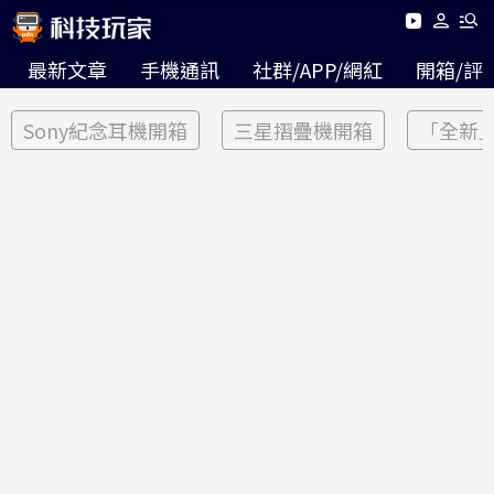
最新文章
手機通訊
社群/APP/網紅
開箱/評
Sony紀念耳機開箱
三星摺疊機開箱
「全新