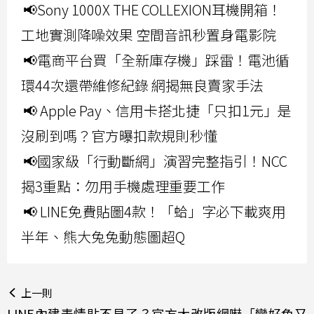
📢Sony 1000X THE COLLEXION耳機開箱！
工地實測降噪效果 空間音訊秒置身電影院
📢電商平台買「全新庫存機」踩雷！電池循
環44次還帶維修紀錄 網揭無良賣家手法
📢 Apple Pay、信用卡搭北捷「只扣1元」是
沒刷到嗎？官方曝扣款規則秒懂
📢國家級「行動斷網」演習完整指引！NCC
揭3重點：勿用手機處理重要工作
📢 LINE免費貼圖4款！「蛤」字必下載爽用
半年、熊大兔兔動態圖超Q
上一則
LINE內建表情貼不見了？官方大改版網嚇「變好色又