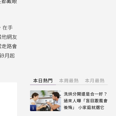
生都戴眼
，在手
其他網友
常走路會
9月起
本日熱門
本周最熱
本月最熱
洗烘分開還是合一好？
過來人曝「盲目跟風會
後悔」 小家庭就選它