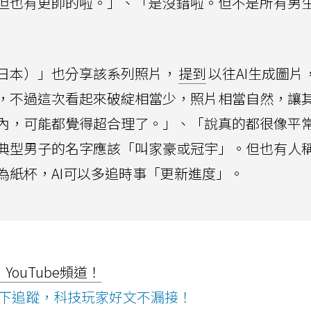
但也有更帥的啦。」、「是沒錯啦。但不是所有男
日本）」也分享該系列照片，
提到
以往AI生成圖片
，不過這次看起來破綻相當少，照片相當自然，讓
內，可能都覺得超合理了。」、「說真的都很像平
典型男子的名字應該「叫家豪或冠宇」。但也有人稱
為紙杯，AI可以多追時事「更新進度」。
ouTube頻道！
ws按下追蹤，科技玩家好文不漏接！