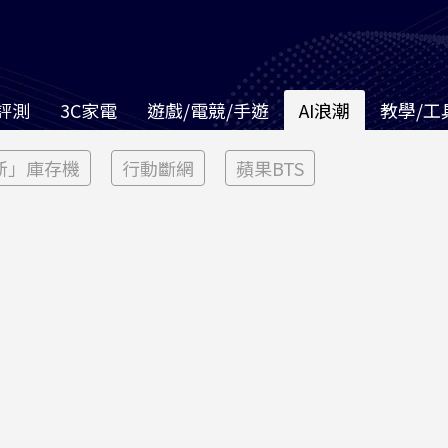
評測
3C家電
遊戲/電競/手遊
AI浪潮
教學/工
新」庫存機
行動斷網
蘋果BTS