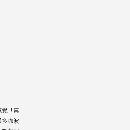
感覺「真
很多咖波