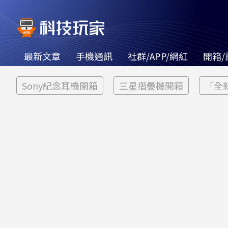
最新文章
手機通訊
社群/APP/網紅
開箱/
Sony紀念耳機開箱
三星摺疊機開箱
「全