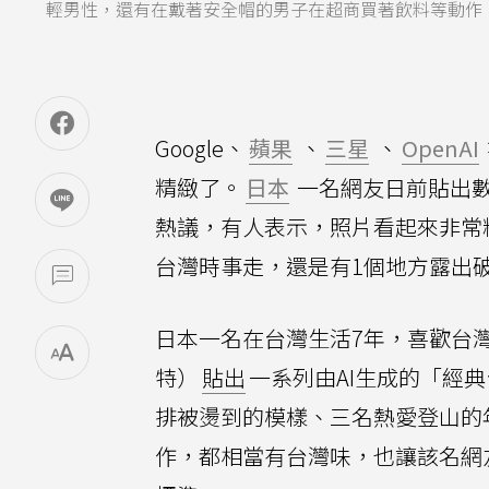
輕男性，還有在戴著安全帽的男子在超商買著飲料等動作
Google、
蘋果
、
三星
、
OpenAI
精緻了。
日本
一名網友日前貼出數
熱議，有人表示，照片看起來非常
台灣時事走，還是有1個地方露出
日本一名在台灣生活7年，喜歡台灣的
特）
貼出
一系列由AI生成的「經
排被燙到的模樣、三名熱愛登山的
作，都相當有台灣味，也讓該名網