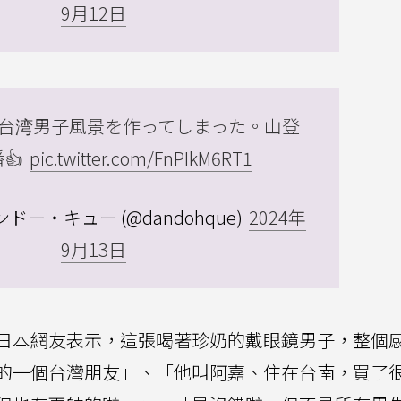
9月12日
台湾男子風景を作ってしまった。山登
👍
pic.twitter.com/FnPIkM6RT1
ドー・キュー (@dandohque)
2024年
9月13日
日本網友表示，這張喝著珍奶的戴眼鏡男子，整個
的一個台灣朋友」、「他叫阿嘉、住在台南，買了