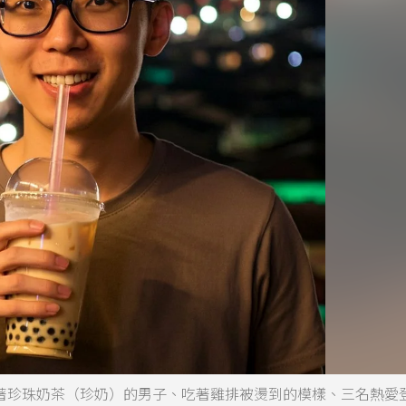
喝著珍珠奶茶（珍奶）的男子、吃著雞排被燙到的模樣、三名熱愛