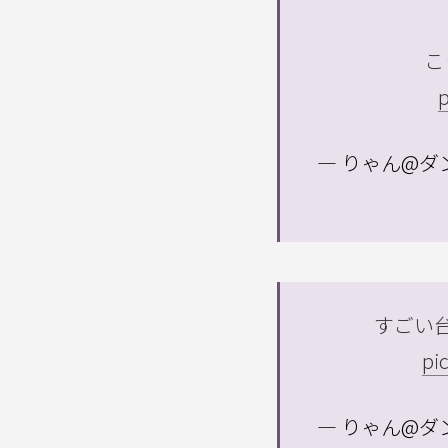
こ
p
— りゃん@ダン
すごい
pi
— りゃん@ダン