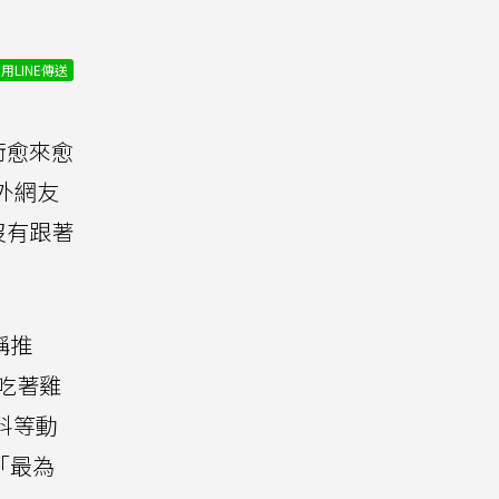
用LINE傳送
術愈來愈
外網友
沒有跟著
稱推
吃著雞
料等動
「最為