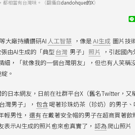
，都相當有台灣味。（翻攝自
dandohque的X
）
等大廠持續鑽研AI
人工智慧
，像是
AI生成
圖片技
張由AI生成的「典型
台灣
男子」
照片
，引起國內
精細，「就像我的一個台灣朋友」，但也有人笑稱
破綻。
日本網友，日前在社群平台X（舊名Twitter，又
典台灣男子」，
包含
喝著珍珠奶茶（珍奶）的男子、
年輕男性，
還有
在戴著安全帽的男子在超商買著飲
友表示AI生成的照片愈來愈真實了，
認為
爬山照片