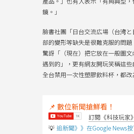
產品。」也有人表示「有夠典型，
鏡。」
臉書社團「日台交流広場（台湾と
部的變形等缺失是很難克服的問題
驚訝「（現在）把它放在一般圖文
遇到的」，更有網友開玩笑稱這些
全台禁用一次性塑膠飲料杯，都改
📌 數位新聞搶鮮看！
訂閱《科技玩家》Y
💡
追新聞》》在Google Ne