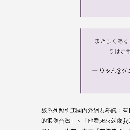
またよくある
りは定番
— りゃん@ダン
該系列照引起國內外網友熱議，有
的很像台灣」、「他看起來就像我