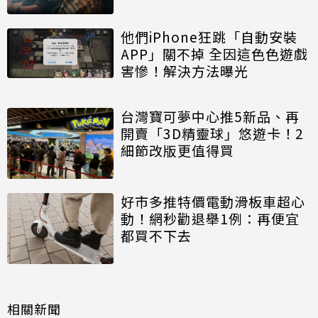
他們iPhone狂跳「自動安裝
APP」關不掉 全因這色色遊戲
害慘！解決方法曝光
台灣寶可夢中心推5新品、再
開賣「3D精靈球」悠遊卡！2
細節改版更值得買
好市多推特價電動滑板車超心
動！網秒勸退舉1例：再便宜
都買不下去
相關新聞