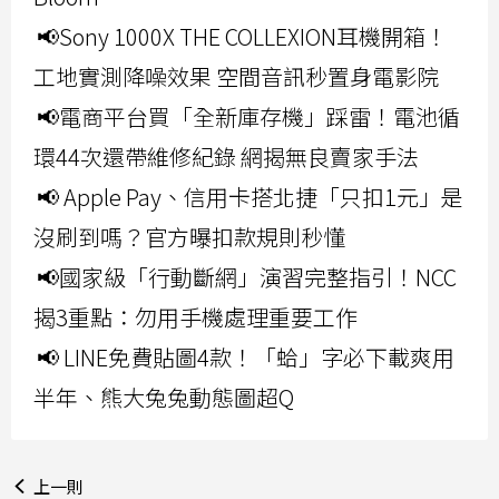
📢Sony 1000X THE COLLEXION耳機開箱！
工地實測降噪效果 空間音訊秒置身電影院
📢電商平台買「全新庫存機」踩雷！電池循
環44次還帶維修紀錄 網揭無良賣家手法
📢 Apple Pay、信用卡搭北捷「只扣1元」是
沒刷到嗎？官方曝扣款規則秒懂
📢國家級「行動斷網」演習完整指引！NCC
揭3重點：勿用手機處理重要工作
📢 LINE免費貼圖4款！「蛤」字必下載爽用
半年、熊大兔兔動態圖超Q
上一則