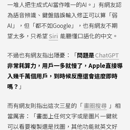
一堆人把生成式AI當作唯一的AI。」有網友認
為語音辨識、鍵盤錯誤輸入修正可以算「弱
AI」，但「都不如Google」，也有網友不期
望太多，只希望
Siri
能聽懂口語化的中文。
不過也有網友指出隱憂：「
問題是
ChatGPT
非常耗算力，用戶一多就慢了，Apple直接導
入幾千萬個用戶，到時候反應還會這麼即時
嗎？
」
而有網友則指出這次三星的「
畫圈搜尋
」相
當厲害：「畫面上任何文字或是圖片一鍵就
可以看要複製還是找圖，其他功能就英文好