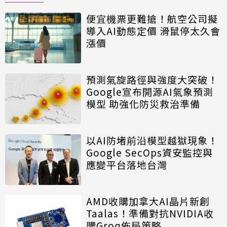
便宜機票更難搶！航空公司擬
導入AI動態定價 滑鼠停太久會
漲價
預測氣旋路徑與強度大突破！
Google宣布開源AI氣象預測
模型 助強化防災救治準備
以AI防堵前沿模型越獄現象！
Google SecOps資安監控與
應變平台落地台灣
AMD收購加拿大AI晶片新創
Taalas！準備對抗NVIDIA收
購Groq佈局策略