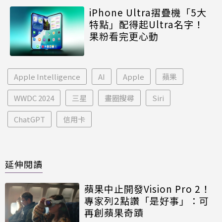
iPhone Ultra摺疊機「5大
特點」配得起Ultra名字！
果粉看完更心動
Apple Intelligence
AI
Apple
蘋果
WWDC 2024
三星
畫圈搜尋
Siri
ChatGPT
信用卡
延伸閱讀
蘋果中止開發Vision Pro 2！
專家列2點讚「是好事」：可
再創蘋果奇蹟