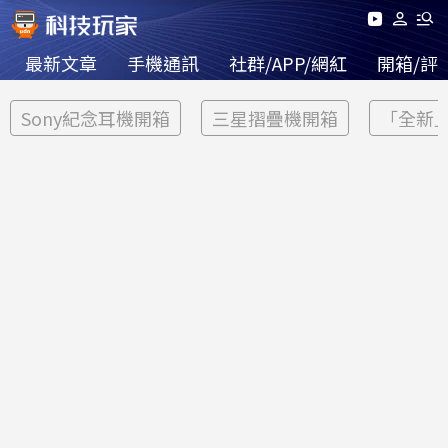
最新文章
手機通訊
社群/APP/網紅
開箱/評
Sony紀念耳機開箱
三星摺疊機開箱
「全新