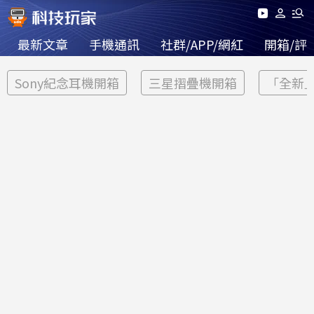
最新文章
手機通訊
社群/APP/網紅
開箱/評
Sony紀念耳機開箱
三星摺疊機開箱
「全新