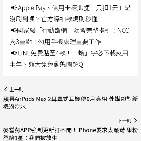
📢 Apple Pay、信用卡搭北捷「只扣1元」是
沒刷到嗎？官方曝扣款規則秒懂
📢國家級「行動斷網」演習完整指引！NCC
揭3重點：勿用手機處理重要工作
📢 LINE免費貼圖4款！「蛤」字必下載爽用
半年、熊大兔兔動態圖超Q
上一則
蘋果AirPods Max 2耳罩式耳機傳9月亮相 外媒卻對新
機潑冷水
下一則
麥當勞APP強制更新打不開！iPhone要求太嚴苛 果粉
怒給1星：我們被放生