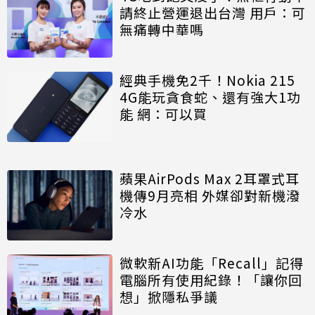
請終止營運退出台灣 用戶：可
無痛轉中華嗎
經典手機免2千！Nokia 215
4G能玩貪食蛇、還有強大1功
能 網：可以買
蘋果AirPods Max 2耳罩式耳
機傳9月亮相 外媒卻對新機潑
冷水
微軟新AI功能「Recall」記得
電腦所有使用紀錄！「讓你回
想」掀隱私爭議