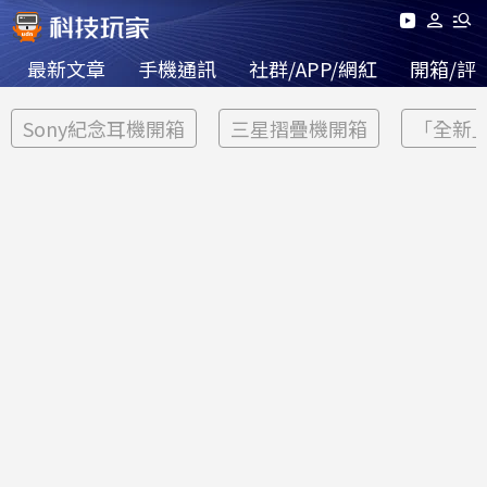
最新文章
手機通訊
社群/APP/網紅
開箱/評
Sony紀念耳機開箱
三星摺疊機開箱
「全新