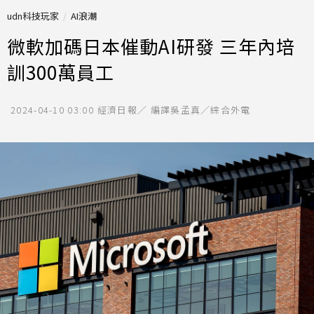
udn科技玩家
AI浪潮
微軟加碼日本催動AI研發 三年內培
訓300萬員工
2024-04-10 03:00
經濟日報／ 編譯吳孟真／綜合外電