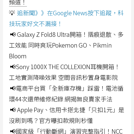
頻道！
💡
追新聞》》在Google News按下追蹤，科
技玩家好文不漏接！
📢 Galaxy Z Fold8 Ultra開箱！摺痕退散、多
工效能 同時爽玩Pokemon GO、Pikmin
Bloom
📢Sony 1000X THE COLLEXION耳機開箱！
工地實測降噪效果 空間音訊秒置身電影院
📢電商平台買「全新庫存機」踩雷！電池循
環44次還帶維修紀錄 網揭無良賣家手法
📢 Apple Pay、信用卡搭北捷「只扣1元」是
沒刷到嗎？官方曝扣款規則秒懂
📢國家級「行動斷網」演習完整指引！NCC