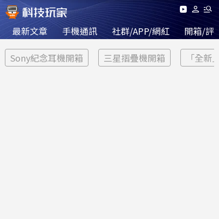
最新文章
手機通訊
社群/APP/網紅
開箱/評
Sony紀念耳機開箱
三星摺疊機開箱
「全新