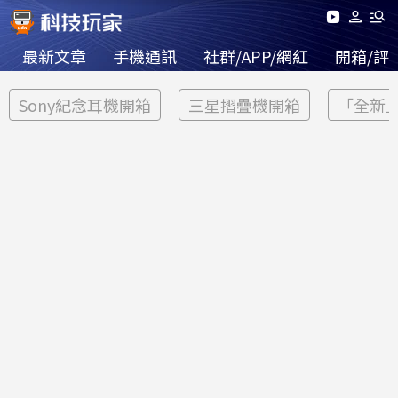
最新文章
手機通訊
社群/APP/網紅
開箱/評
Sony紀念耳機開箱
三星摺疊機開箱
「全新