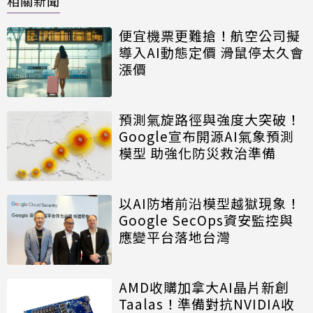
相關新聞
便宜機票更難搶！航空公司擬
導入AI動態定價 滑鼠停太久會
漲價
預測氣旋路徑與強度大突破！
Google宣布開源AI氣象預測
模型 助強化防災救治準備
以AI防堵前沿模型越獄現象！
Google SecOps資安監控與
應變平台落地台灣
AMD收購加拿大AI晶片新創
Taalas！準備對抗NVIDIA收