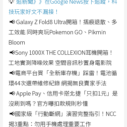
💡
追新聞》》在Google News按下追蹤，科
技玩家好文不漏接！
📢 Galaxy Z Fold8 Ultra開箱！摺痕退散、多
工效能 同時爽玩Pokemon GO、Pikmin
Bloom
📢Sony 1000X THE COLLEXION耳機開箱！
工地實測降噪效果 空間音訊秒置身電影院
📢電商平台買「全新庫存機」踩雷！電池循
環44次還帶維修紀錄 網揭無良賣家手法
📢 Apple Pay、信用卡搭北捷「只扣1元」是
沒刷到嗎？官方曝扣款規則秒懂
📢國家級「行動斷網」演習完整指引！NCC
揭3重點：勿用手機處理重要工作