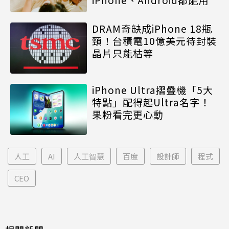
DRAM奇缺成iPhone 18瓶
頸！台積電10億美元待封裝
晶片只能枯等
iPhone Ultra摺疊機「5大
特點」配得起Ultra名字！
果粉看完更心動
人工
AI
人工智慧
百度
設計師
程式
CEO