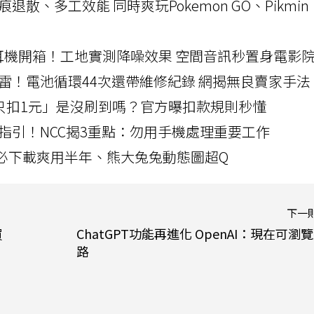
a開箱！摺痕退散、多工效能 同時爽玩Pokemon GO、Pikmin
LLEXION耳機開箱！工地實測降噪效果 空間音訊秒置身電影
雷！電池循環44次還帶維修紀錄 網揭無良賣家手法
北捷「只扣1元」是沒刷到嗎？官方曝扣款規則秒懂
指引！NCC揭3重點：勿用手機處理重要工作
」字必下載爽用半年、熊大兔兔動態圖超Q
下一
買
ChatGPT功能再進化 OpenAI：現在可瀏
路