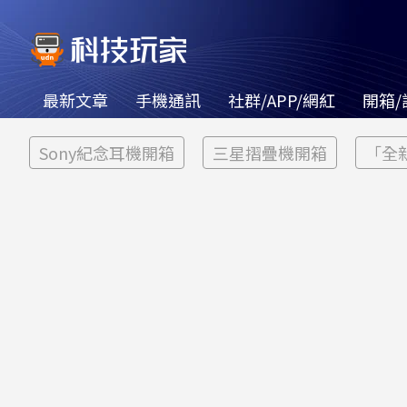
最新文章
手機通訊
社群/APP/網紅
開箱/
Sony紀念耳機開箱
三星摺疊機開箱
「全