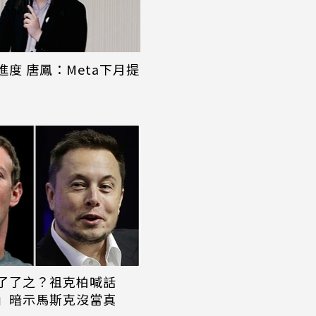
度 唐鳳：Meta下月提
了了之？祖克柏喊話
」暗示馬斯克沒當真