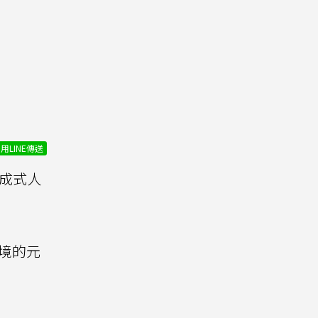
用LINE傳送
生成式人
其境的元