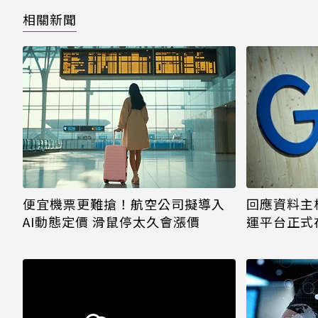
萬 最高「超過2千萬」
相關新聞
回應資料主權
便宜機票更難搶！航空公司擬導入
運平台正式
AI動態定價 滑鼠停太久會漲價