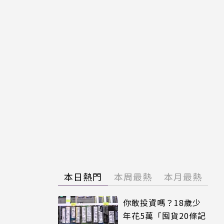
本日熱門
本周最熱
本月最熱
你敢投資嗎？18歲少
年花5萬「囤貨20條記