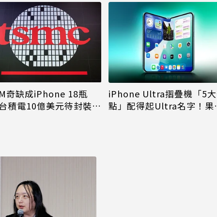
M奇缺成iPhone 18瓶
iPhone Ultra摺疊機「5
台積電10億美元待封裝晶
點」配得起Ultra名字！果
能枯等
看完更心動