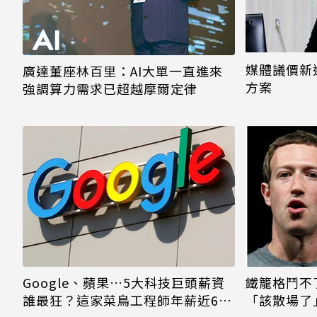
媒體議價新進
廣達董座林百里：AI大單一直進來
方案
強調算力需求已超越摩爾定律
Google、蘋果…5大科技巨頭薪資
鐵籠格鬥不
誰最狂？這家菜鳥工程師年薪近6百
「該散場了