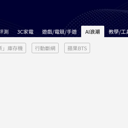
評測
3C家電
遊戲/電競/手遊
AI浪潮
教學/工
新」庫存機
行動斷網
蘋果BTS