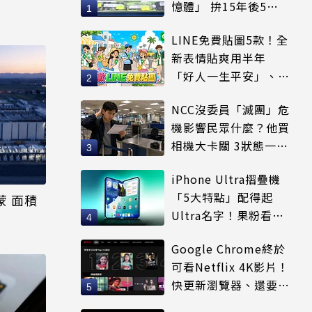
憶體」 拚15年後5倍
賣出
LINE免費貼圖5款！全
新表情貼爽用半年
「好人一生平安」、
「好熱」必用
NCC沒委員「滅團」危
機影響民眾什麼？他買
相機大卡關 3狀態一同
受害
iPhone Ultra摺疊機
「5大特點」配得起
蒙 面積
Ultra名字！果粉看完
更心動
Google Chrome終於
可看Netflix 4K影片！
快更新瀏覽器、還要符
合條件才能用