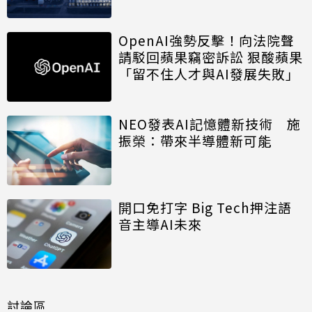
OpenAI強勢反擊！向法院聲
請駁回蘋果竊密訴訟 狠酸蘋果
「留不住人才與AI發展失敗」
NEO發表AI記憶體新技術 施
振榮：帶來半導體新可能
開口免打字 Big Tech押注語
音主導AI未來
討論區