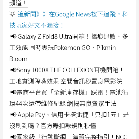
頻道！
💡
追新聞》》在Google News按下追蹤，科
技玩家好文不漏接！
📢 Galaxy Z Fold8 Ultra開箱！摺痕退散、多
工效能 同時爽玩Pokemon GO、Pikmin
Bloom
📢Sony 1000X THE COLLEXION耳機開箱！
工地實測降噪效果 空間音訊秒置身電影院
📢電商平台買「全新庫存機」踩雷！電池循
環44次還帶維修紀錄 網揭無良賣家手法
📢 Apple Pay、信用卡搭北捷「只扣1元」是
沒刷到嗎？官方曝扣款規則秒懂
📢國家級「行動斷網」演習完整指引！NCC