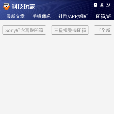
最新文章
手機通訊
社群/APP/網紅
開箱/評
Sony紀念耳機開箱
三星摺疊機開箱
「全新