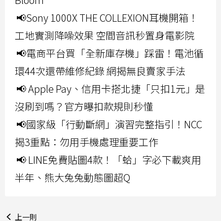
📢Sony 1000X THE COLLEXION耳機開箱！
工地實測降噪效果 空間音訊秒置身電影院
📢電商平台買「全新庫存機」踩雷！電池循
環44次還帶維修紀錄 網揭無良賣家手法
📢 Apple Pay、信用卡搭北捷「只扣1元」是
沒刷到嗎？官方曝扣款規則秒懂
📢國家級「行動斷網」演習完整指引！NCC
揭3重點：勿用手機處理重要工作
📢 LINE免費貼圖4款！「蛤」字必下載爽用
半年、熊大兔兔動態圖超Q
上一則