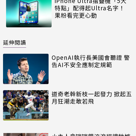
iPhone Ultra摺疊機「5大
特點」配得起Ultra名字！
果粉看完更心動
延伸閱讀
OpenAI執行長美國會聽證 警
告AI不安全應制定規範
道奇老幹新枝一起發力 掀起五
月狂潮走敢若飛