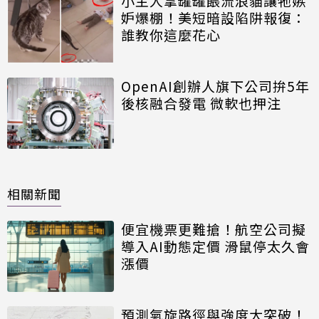
小主人拿罐罐餵流浪貓讓牠嫉
妒爆棚！美短暗設陷阱報復：
誰教你這麼花心
OpenAI創辦人旗下公司拚5年
後核融合發電 微軟也押注
相關新聞
便宜機票更難搶！航空公司擬
導入AI動態定價 滑鼠停太久會
漲價
預測氣旋路徑與強度大突破！