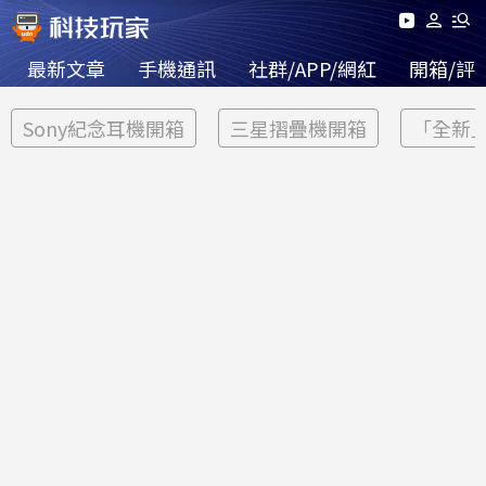
最新文章
手機通訊
社群/APP/網紅
開箱/評
Sony紀念耳機開箱
三星摺疊機開箱
「全新