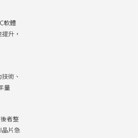
C軟體
速提升，
力技術、
年量
，後者整
I晶片急