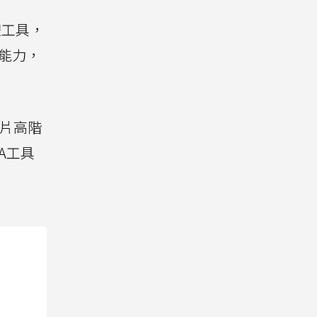
體工具，
算能力，
晶片高階
A工具