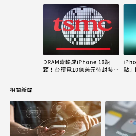
DRAM奇缺成iPhone 18瓶
iPh
頸！台積電10億美元待封裝晶
點」
片只能枯等
看完
相關新聞