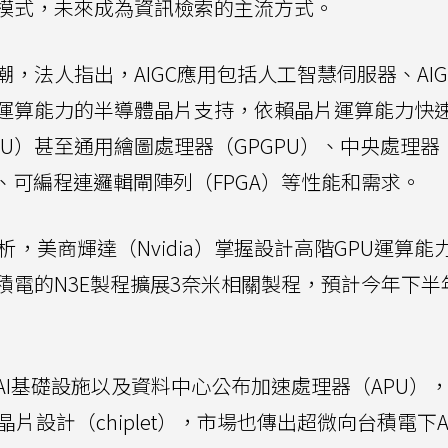
模式，未來成為資訊檢索的主流方式。
，法人指出，AIGC應用包括人工智慧伺服器、AIG
運算能力的半導體晶片支持，依賴晶片運算能力快
U）甚至通用繪圖處理器（GPGPU）、中央處理器
）、可編程連邏輯閘陣列（FPGA）等性能和需求。
析，美商輝達（Nvidia）掌握設計高階GPU運算能
積電的N3E製程擴展3奈米相關製程，預計今年下半
AI基礎設施以及資料中心公布加速處理器（APU）
晶片設計（chiplet），市場也傳出超微向台積電下A