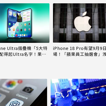
iPhone 18 Pro有望9月9
one Ultra摺疊機「5大特
場！「蘋果員工抽選會」
配得起Ultra名字！果粉
倪
更心動