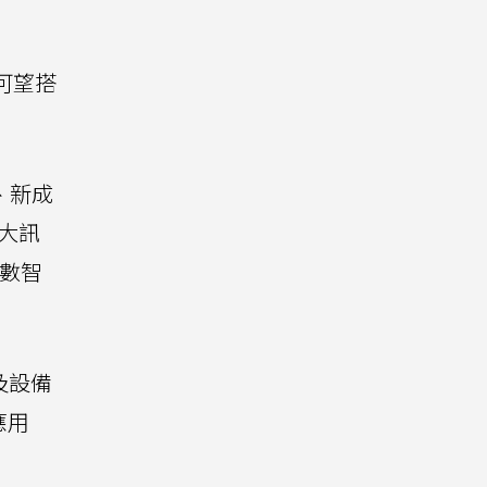
可望搭
、新成
大訊
天數智
。
及設備
應用