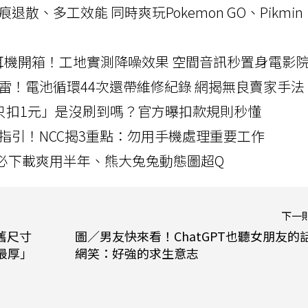
a開箱！摺痕退散、多工效能 同時爽玩Pokemon GO、Pikmin
LLEXION耳機開箱！工地實測降噪效果 空間音訊秒置身電影
雷！電池循環44次還帶維修紀錄 網揭無良賣家手法
北捷「只扣1元」是沒刷到嗎？官方曝扣款規則秒懂
指引！NCC揭3重點：勿用手機處理重要工作
」字必下載爽用半年、熊大兔兔動態圖超Q
下一
舊尺寸
圖／男友快來看！ChatGPT也聽女朋友的
代最厚」
網笑：好強的求生意志