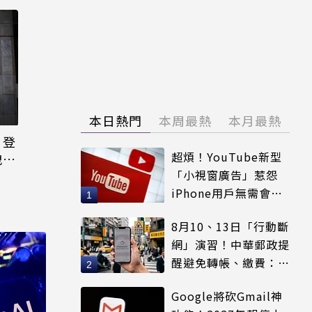
本日熱門
本周最熱
本月最熱
日登
超煩！YouTube新型
洩端
「小視窗廣告」惹怨
iPhone用戶無需會員
輕鬆解決
8月10、13日「行動斷
網」演習！中華郵政提
醒避免轉帳、繳費：務
必留紀錄
Google將砍Gmail神