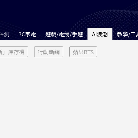
評測
3C家電
遊戲/電競/手遊
AI浪潮
教學/工
新」庫存機
行動斷網
蘋果BTS