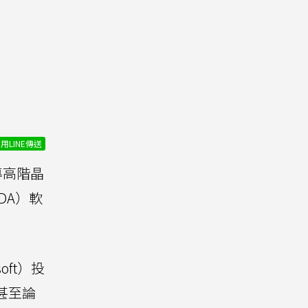
用LINE傳送
導高階晶
DA）軟
oft）投
甚至論