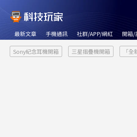
最新文章
手機通訊
社群/APP/網紅
開箱/
Sony紀念耳機開箱
三星摺疊機開箱
「全