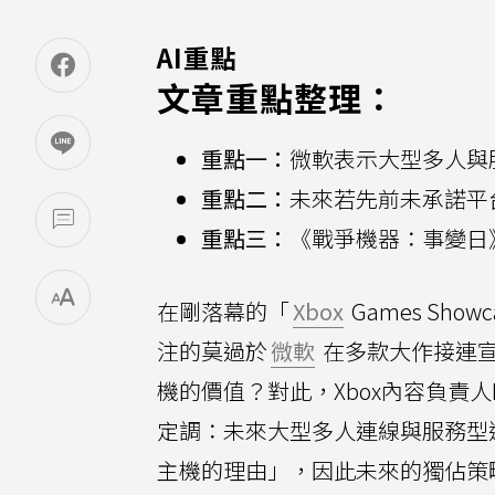
AI重點
文章重點整理：
重點一：
微軟表示大型多人與
重點二：
未來若先前未承諾平
重點三：
《戰爭機器：事變日
在剛落幕的「
Xbox
Games Sh
注的莫過於
微軟
在多款大作接連宣
機的價值？對此，Xbox內容負責人Mat
定調：未來大型多人連線與服務型
主機的理由」，因此未來的獨佔策略將改採「