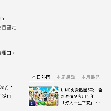
a
，並且堅定
的理由，
本日熱門
本周最熱
本月最熱
Day)，
LINE免費貼圖5款！全
同步發行
新表情貼爽用半年
「好人一生平安」、
「好熱」必用