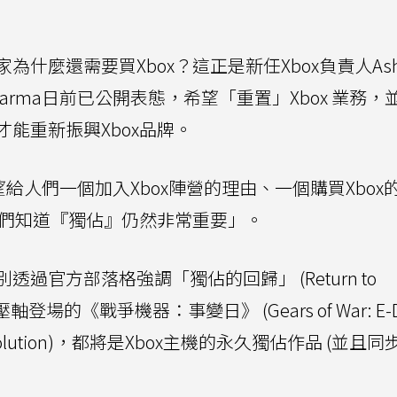
什麼還需要買Xbox？這正是新任Xbox負責人Ash
Sharma日前已公開表態，希望「重置」Xbox 業務
能重新振興Xbox品牌。
們希望給人們一個加入Xbox陣營的理由、一個購買Xbox
我們知道『獨佔』仍然非常重要」。
官方部落格強調「獨佔的回歸」 (Return to
軸登場的《戰爭機器：事變日》 (Gears of War: E-
evolution)，都將是Xbox主機的永久獨佔作品 (並且