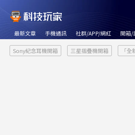
最新文章
手機通訊
社群/APP/網紅
開箱/
Sony紀念耳機開箱
三星摺疊機開箱
「全