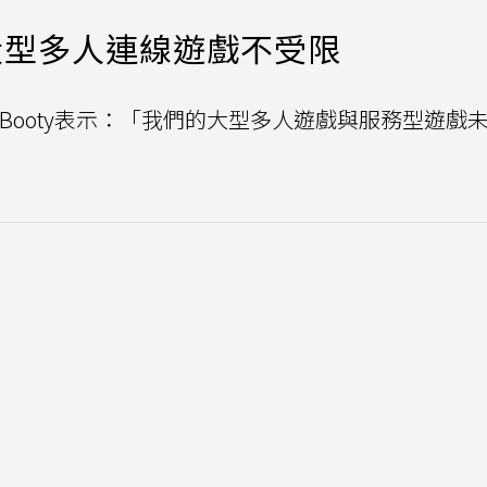
大型多人連線遊戲不受限
t Booty表示：「我們的大型多人遊戲與服務型遊戲