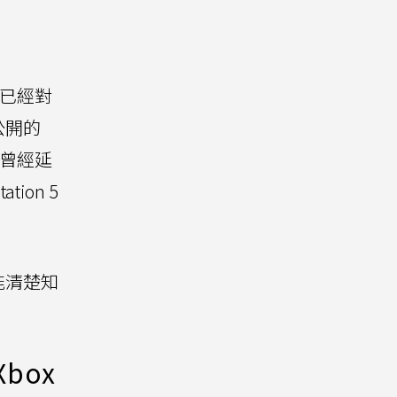
前已經對
公開的
先前曾經延
ion 5
能清楚知
box