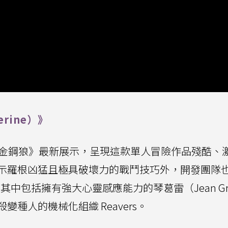
erine）》
帶來《漫威金鋼狼》最新展示，呈現這款單人冒險作品殘酷、
示羅根凶猛且極具破壞力的戰鬥技巧外，開發團隊
。其中包括擁有強大心靈感應能力的琴葛雷（Jean Gr
種人的機械化組織 Reavers。