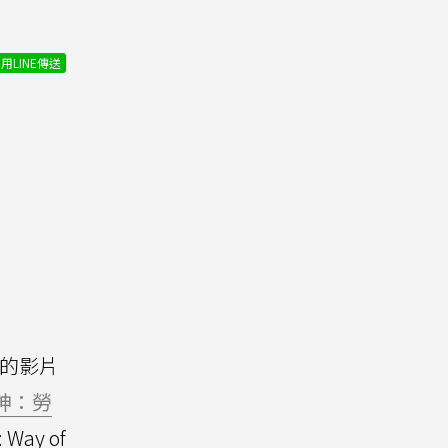
用LINE傳送
鐘的影片
神：勞
 Way of