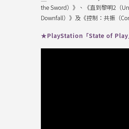
the Sword）》、《直到黎明2（Unt
Downfall）》及《控制：共振（Contr
★PlayStation「State of