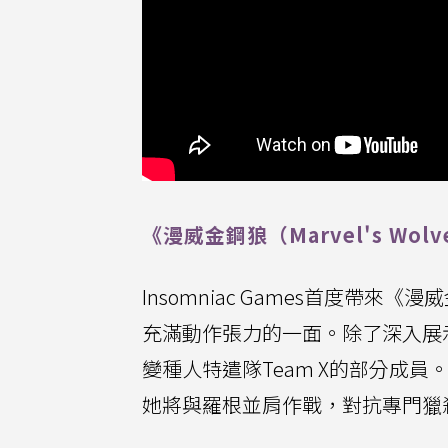
《漫威金鋼狼（Marvel's Wolv
Insomniac Games首度
充滿動作張力的一面。除了深入展
變種人特遣隊Team X的部分成員
她將與羅根並肩作戰，對抗專門獵殺變