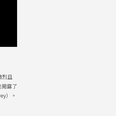
激烈且
也揭露了
ey）。