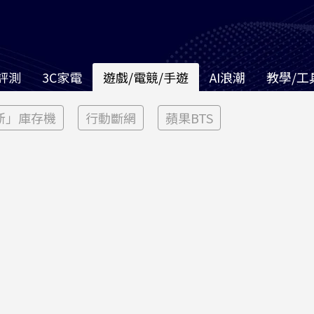
評測
3C家電
遊戲/電競/手遊
AI浪潮
教學/工
新」庫存機
行動斷網
蘋果BTS