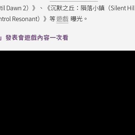
il Dawn 2）》、《沉默之丘：隕落小鎮（Silent Hill
ol Resonant）》等
遊戲
曝光。
 Play」發表會遊戲內容一次看