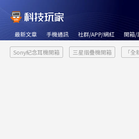
最新文章
手機通訊
社群/APP/網紅
開箱/
Sony紀念耳機開箱
三星摺疊機開箱
「全