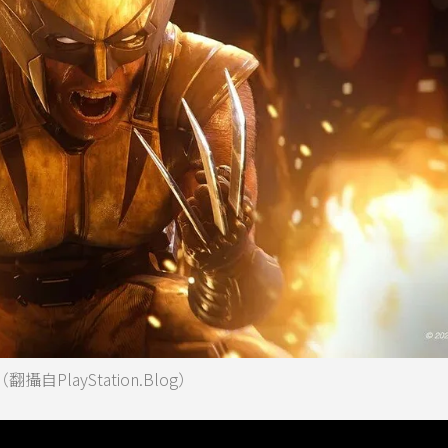
翻攝自PlayStation.Blog）