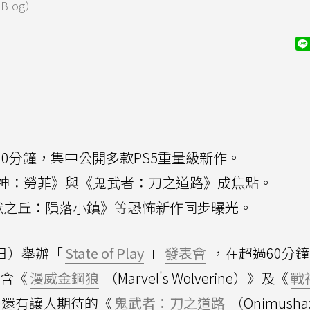
.Blog）
 Play逾60分鐘，集中公開多款PS5重量級新作。
神：勞菲》與《鬼武者：刀之道路》成焦點。
默之丘：隕落小鎮》等恐怖新作同步曝光。
日）舉辦「
State of Play
」
發表會
，在超過60分
含《
漫威金鋼狼
（Marvel's Wolverine）》及《
戰
》，另外還有讓人期待的《
鬼武者：刀之道路
（Onimusha: