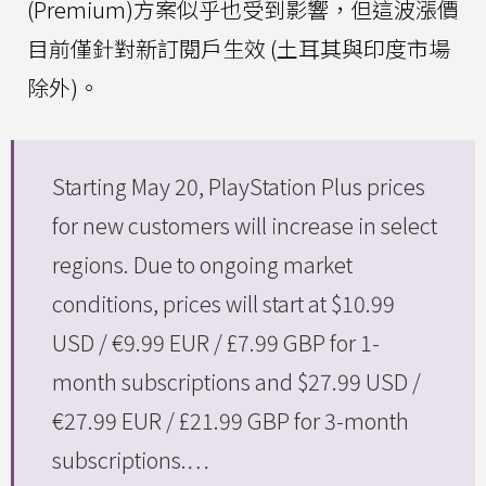
(Premium)方案似乎也受到影響，但這波漲價
目前僅針對新訂閱戶生效 (土耳其與印度市場
除外)。
Starting May 20, PlayStation Plus prices
for new customers will increase in select
regions. Due to ongoing market
conditions, prices will start at $10.99
USD / €9.99 EUR / £7.99 GBP for 1-
month subscriptions and $27.99 USD /
€27.99 EUR / £21.99 GBP for 3-month
subscriptions.…