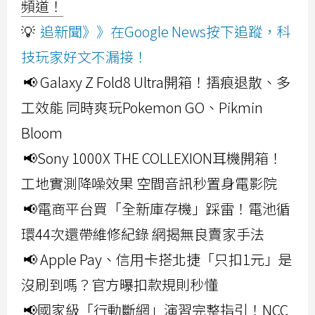
頻道！
💡
追新聞》》在Google News按下追蹤，科
技玩家好文不漏接！
📢 Galaxy Z Fold8 Ultra開箱！摺痕退散、多
工效能 同時爽玩Pokemon GO、Pikmin
Bloom
📢Sony 1000X THE COLLEXION耳機開箱！
工地實測降噪效果 空間音訊秒置身電影院
📢電商平台買「全新庫存機」踩雷！電池循
環44次還帶維修紀錄 網揭無良賣家手法
📢 Apple Pay、信用卡搭北捷「只扣1元」是
沒刷到嗎？官方曝扣款規則秒懂
📢國家級「行動斷網」演習完整指引！NCC