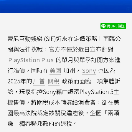
用LINE傳送
索尼互動娛樂 (SIE)近來在定價策略上面臨公
關與法律挑戰，官方不僅於近日宣布針對
PlayStation Plus
的單月與單季訂閱方案進
行漲價，同時在
美國
加州，
Sony
也因為
2025年的
川普
關稅
政策而面臨一項集體訴
訟，玩家指控Sony藉由調漲PlayStation 5主
機售價，將關稅成本轉嫁給消費者，卻在美
國最高法院裁定該關稅違憲後，企圖「兩頭
賺」獨吞聯邦政府的退稅。