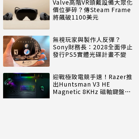
Valve高階VR頭戴設備大眾化
價位夢碎？傳Steam Frame
將飆破1100美元
無視玩家與製作人反彈？
Sony財務長：2028全面停止
發行PS5實體光碟計畫不變
迎戰極致電競手速！Razer推
出Huntsman V3 HE
Magnetic 8KHz 磁軸鍵盤效
能再進化
討論區
共有
0
則留言