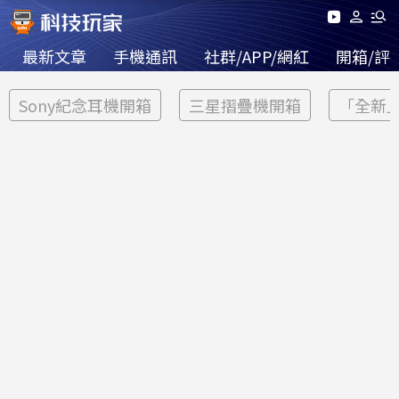
最新文章
手機通訊
社群/APP/網紅
開箱/評
Sony紀念耳機開箱
三星摺疊機開箱
「全新