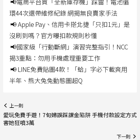
📢電商平台買「全新庫存機」踩雷！電池循
環44次還帶維修紀錄 網揭無良賣家手法
📢 Apple Pay、信用卡搭北捷「只扣1元」是
沒刷到嗎？官方曝扣款規則秒懂
📢國家級「行動斷網」演習完整指引！NCC
揭3重點：勿用手機處理重要工作
📢 LINE免費貼圖4款！「蛤」字必下載爽用
半年、熊大兔兔動態圖超Q
上一則
愛玩免費手遊！7旬婦誤踩課金陷阱 手機付款設定方式
害她狂噴3萬
下一則