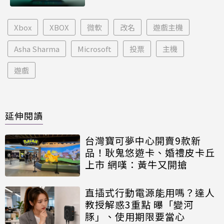
Xbox
XBOX
微軟
改名
遊戲主機
Asha Sharma
Microsoft
投票
主機
遊戲
延伸閱讀
台灣寶可夢中心開賣9款新
品！耿鬼悠遊卡、婚禮皮卡丘
上市 網嘆：黃牛又開搶
直插式行動電源能用嗎？達人
教授解惑3重點 曝「變河
豚」、使用期限要當心