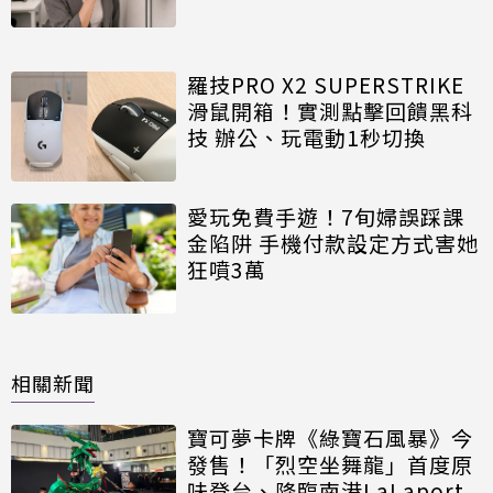
羅技PRO X2 SUPERSTRIKE
滑鼠開箱！實測點擊回饋黑科
技 辦公、玩電動1秒切換
愛玩免費手遊！7旬婦誤踩課
金陷阱 手機付款設定方式害她
狂噴3萬
相關新聞
寶可夢卡牌《綠寶石風暴》今
發售！「烈空坐舞龍」首度原
味登台、降臨南港LaLaport