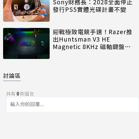
Sony財務長：2028全面停止
發行PS5實體光碟計畫不變
迎戰極致電競手速！Razer推
出Huntsman V3 HE
Magnetic 8KHz 磁軸鍵盤效
能再進化
討論區
共有
0
則留言