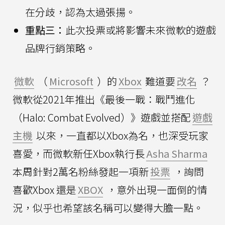
在分歧，認為太過張揚。
重點三：
此次投票或將影響未來微軟的遊戲
品牌行銷策略。
微軟
（
Microsoft
）的
Xbox
難道要
改名
？
微軟從2021年推出《最後一戰：戰鬥進化
（Halo: Combat Evolved）》遊戲並搭配
遊戲
主機
以來，一直都以Xbox為名，也深受玩家
喜愛，而微軟新任Xbox執行長
Asha Sharma
本周針對2萬名粉絲發起一項新
投票
，詢問
喜歡Xbox 還是
XBOX
，意外出現一面倒的情
況，似乎也希望該名稱可以變得大膽一點。