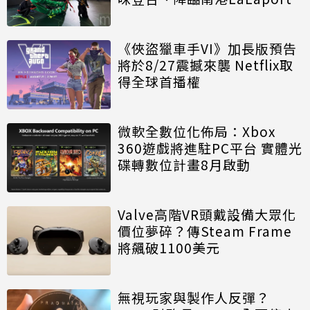
《俠盜獵車手VI》加長版預告
將於8/27震撼來襲 Netflix取
得全球首播權
微軟全數位化佈局：Xbox
360遊戲將進駐PC平台 實體光
碟轉數位計畫8月啟動
Valve高階VR頭戴設備大眾化
價位夢碎？傳Steam Frame
將飆破1100美元
無視玩家與製作人反彈？