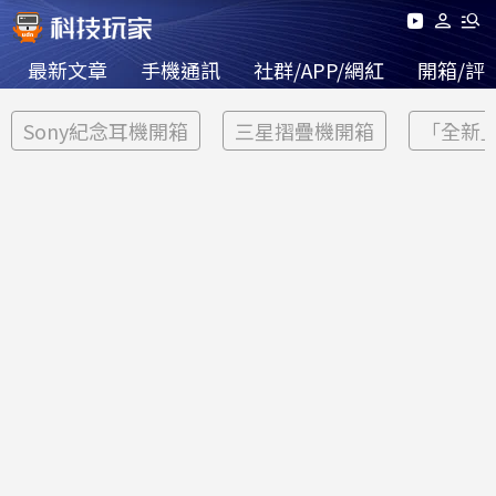
最新文章
手機通訊
社群/APP/網紅
開箱/評
Sony紀念耳機開箱
三星摺疊機開箱
「全新