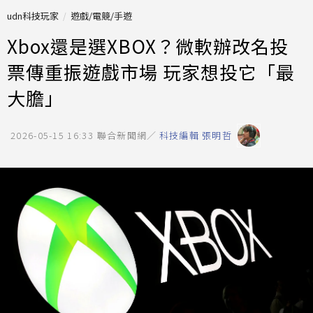
udn科技玩家
遊戲/電競/手遊
Xbox還是選XBOX？微軟辦改名投
票傳重振遊戲市場 玩家想投它「最
大膽」
2026-05-15 16:33
聯合新聞網／
科技編輯 張明哲