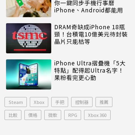
你一鍵同步手機行事曆
iPhone、Android都能用
DRAM奇缺成iPhone 18瓶
頸！台積電10億美元待封裝
晶片只能枯等
iPhone Ultra摺疊機「5大
特點」配得起Ultra名字！
果粉看完更心動
Steam
Xbox
手把
控制器
推薦
比較
價格
微軟
RPG
Xbox 360