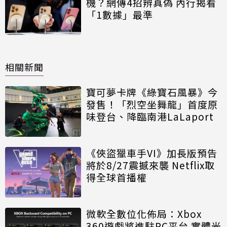
機？網傳4招辨真偽 內行揭看
「1數據」最準
相關新聞
寶可夢卡牌《綠寶石風暴》今
發售！「烈空坐舞龍」首度原
味登台、降臨南港LaLaport
《俠盜獵車手VI》加長版預告
將於8/27震撼來襲 Netflix取
得全球首播權
微軟全數位化佈局：Xbox
360遊戲將進駐PC平台 實體光