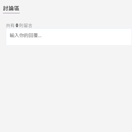
討論區
共有
0
則留言
規範
回覆
還沒有留言，成為第一個發言的人吧！