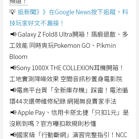
頻道！
💡
追新聞》》在Google News按下追蹤，科
技玩家好文不漏接！
📢 Galaxy Z Fold8 Ultra開箱！摺痕退散、多
工效能 同時爽玩Pokemon GO、Pikmin
Bloom
📢Sony 1000X THE COLLEXION耳機開箱！
工地實測降噪效果 空間音訊秒置身電影院
📢電商平台買「全新庫存機」踩雷！電池循
環44次還帶維修紀錄 網揭無良賣家手法
📢 Apple Pay、信用卡搭北捷「只扣1元」是
沒刷到嗎？官方曝扣款規則秒懂
📢國家級「行動斷網」演習完整指引！NCC