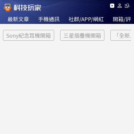
最新文章
手機通訊
社群/APP/網紅
開箱/評
Sony紀念耳機開箱
三星摺疊機開箱
「全新