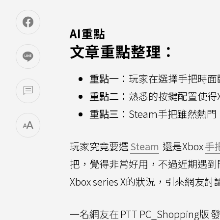
AI重點
文章重點整理：
重點一：
玩家在選擇手把時面臨
重點二：
熟悉的按鍵配置使得X
重點三：
Steam手把雖然熱
玩家究竟要選
Steam
還是Xbox
手
把，覺得非常好用，不過近期遇到問
Xbox series X的狀況，引來網友
一名網友在
PTT PC_Shopping版
發