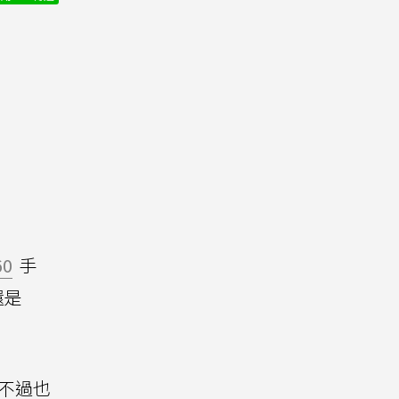
60
手
還是
，不過也