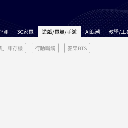
評測
3C家電
遊戲/電競/手遊
AI浪潮
教學/工
新」庫存機
行動斷網
蘋果BTS