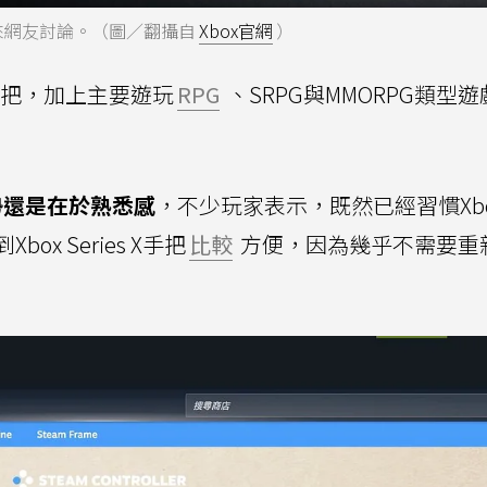
引來網友討論。（圖／翻攝自
Xbox官網
）
0手把，加上主要遊玩
RPG
、SRPG與MMORPG類型
勢還是在於熟悉感
，不少玩家表示，既然已經習慣Xb
x Series X手把
比較
方便，因為幾乎不需要重