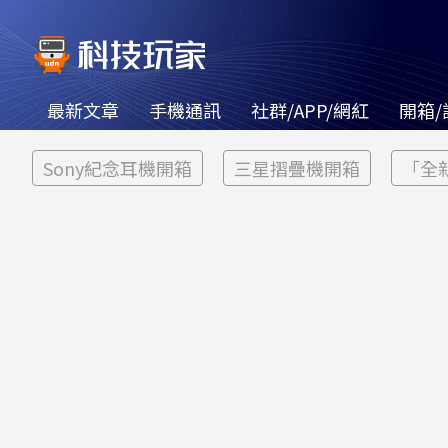
最新文章
手機通訊
社群/APP/網紅
開箱/
Sony紀念耳機開箱
三星摺疊機開箱
「全