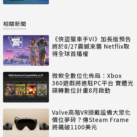
相關新聞
《俠盜獵車手VI》加長版預告
將於8/27震撼來襲 Netflix取
得全球首播權
微軟全數位化佈局：Xbox
360遊戲將進駐PC平台 實體光
碟轉數位計畫8月啟動
Valve高階VR頭戴設備大眾化
價位夢碎？傳Steam Frame
將飆破1100美元