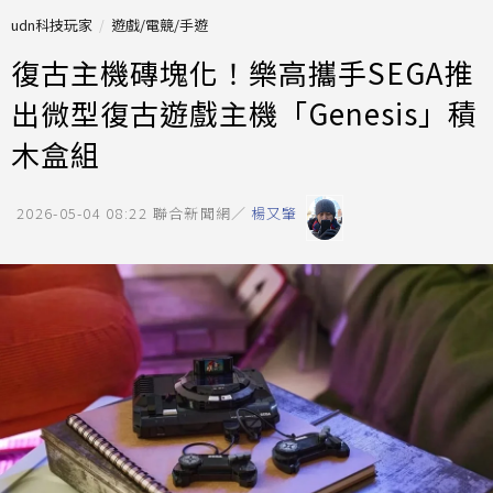
udn科技玩家
遊戲/電競/手遊
復古主機磚塊化！樂高攜手SEGA推
出微型復古遊戲主機「Genesis」積
木盒組
2026-05-04 08:22
聯合新聞網／
楊又肇