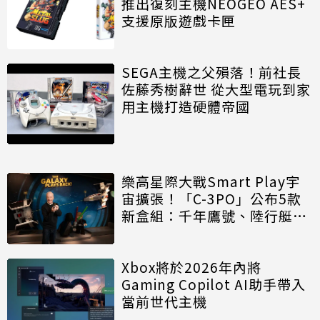
推出復刻主機NEOGEO AES+
支援原版遊戲卡匣
SEGA主機之父殞落！前社長
佐藤秀樹辭世 從大型電玩到家
用主機打造硬體帝國
樂高星際大戰Smart Play宇
宙擴張！「C-3PO」公布5款
新盒組：千年鷹號、陸行艇都
入列
Xbox將於2026年內將
Gaming Copilot AI助手帶入
當前世代主機