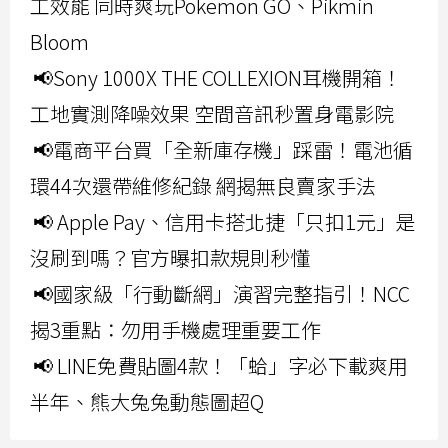
工效能 同時爽玩Pokemon GO、Pikmin
Bloom
📢Sony 1000X THE COLLEXION耳機開箱！
工地實測降噪效果 空間音訊秒置身電影院
📢電商平台買「全新庫存機」踩雷！電池循
環44次還帶維修紀錄 網揭無良賣家手法
📢 Apple Pay、信用卡搭北捷「只扣1元」是
沒刷到嗎？官方曝扣款規則秒懂
📢國家級「行動斷網」演習完整指引！NCC
揭3重點：勿用手機處理重要工作
📢 LINE免費貼圖4款！「蛤」字必下載爽用
半年、熊大兔兔動態圖超Q