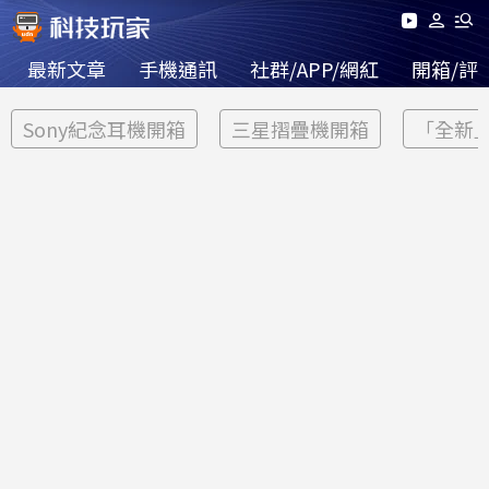
最新文章
手機通訊
社群/APP/網紅
開箱/評
Sony紀念耳機開箱
三星摺疊機開箱
「全新