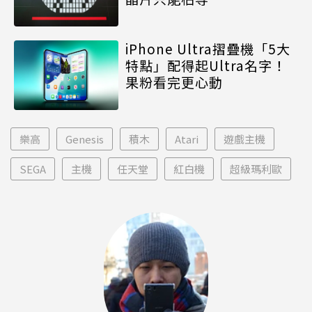
iPhone Ultra摺疊機「5大
特點」配得起Ultra名字！
果粉看完更心動
樂高
Genesis
積木
Atari
遊戲主機
SEGA
主機
任天堂
紅白機
超級瑪利歐