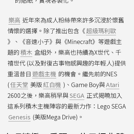
的貼紙，實現客製化。
樂高
近年來為成人粉絲帶來許多沉浸於懷舊
情懷的選擇。除了推出包含《
超級瑪利歐
》、《音速小子》與《Minecraft》等遊戲主
題的
積木
盒組外，樂高也持續為X世代、千
禧世代 (以及對復古事物感興趣的年輕人)提供
重溫昔日
遊戲主機
的機會。繼先前的NES
(
任天堂
美版
紅白機
)、Game Boy與
Atari
2600之後，樂高稍早與
SEGA
正式揭曉加入
這系列積木主機陣容的最新力作：Lego SEGA
Genesis
(美版Mega Drive)。