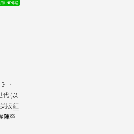
用LINE傳送
》、
代 (以
美版
紅
機陣容