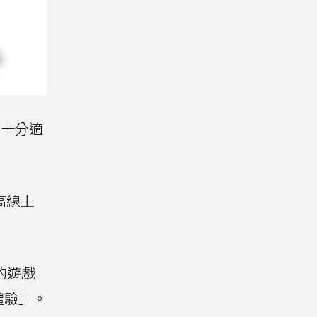
，十分適
樂高線上
的遊戲
體驗」。