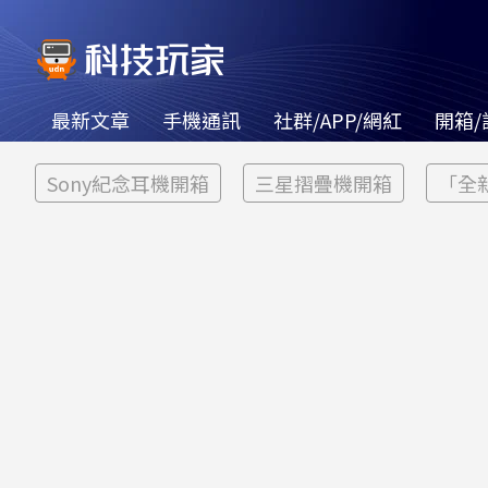
最新文章
手機通訊
社群/APP/網紅
開箱/
Sony紀念耳機開箱
三星摺疊機開箱
「全