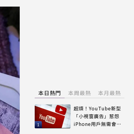
本日熱門
本周最熱
本月最熱
超煩！YouTube新型
「小視窗廣告」惹怨
iPhone用戶無需會員
輕鬆解決