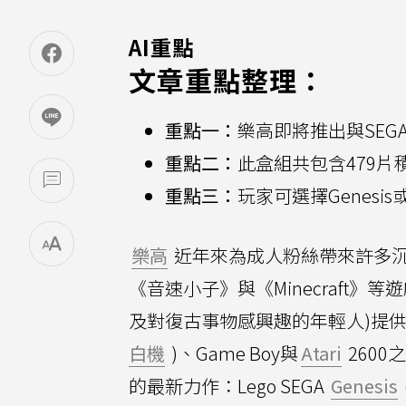
AI重點
文章重點整理：
重點一：
樂高即將推出與SEGA
重點二：
此盒組共包含479
重點三：
玩家可選擇Genesis
樂高
近年來為成人粉絲帶來許多
《音速小子》與《Minecraft》等
及對復古事物感興趣的年輕人)提
白機
)、Game Boy與
Atari
260
的最新力作：Lego SEGA
Genesis