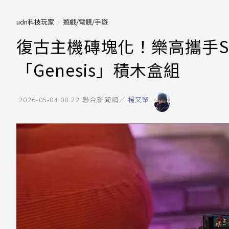
udn科技玩家
遊戲/電競/手遊
復古主機磚塊化！樂高攜手S
「Genesis」積木盒組
2026-05-04 08:22
聯合新聞網／
楊又肇