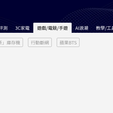
評測
3C家電
遊戲/電競/手遊
AI浪潮
教學/工
新」庫存機
行動斷網
蘋果BTS