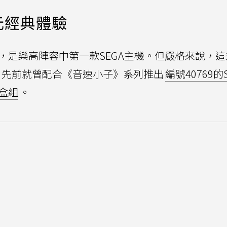
元經典體驗
，是樂高陣容中第一款SEGA主機。但嚴格來說，
，先前就曾配合《音速小子》系列推出
編號40769的
器盒組
。