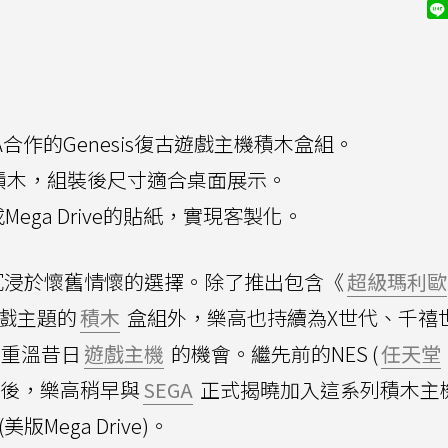
合作的Genesis復古遊戲主機積木盒組。
片積木，組裝後尺寸適合桌面展示。
或Mega Drive的貼紙，實現客製化。
沉浸於懷舊情懷的選擇。除了推出包含《
超級瑪利歐
遊戲主題的
積木
盒組外，樂高也持續為X世代、千禧世
供重溫昔日
遊戲主機
的機會。繼先前的NES (
任天堂
0之後，樂高稍早與
SEGA
正式揭曉加入這系列積木主
(美版Mega Drive)。