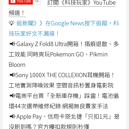
訂閱《科技玩家》YouTube
頻道！
💡
追新聞》》在Google News按下追蹤，科
技玩家好文不漏接！
📢 Galaxy Z Fold8 Ultra開箱！摺痕退散、多
工效能 同時爽玩Pokemon GO、Pikmin
Bloom
📢Sony 1000X THE COLLEXION耳機開箱！
工地實測降噪效果 空間音訊秒置身電影院
📢電商平台買「全新庫存機」踩雷！電池循
環44次還帶維修紀錄 網揭無良賣家手法
📢 Apple Pay、信用卡搭北捷「只扣1元」是
沒刷到嗎？官方曝扣款規則秒懂