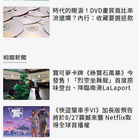
時代的眼淚！DVD畫質竟比串
流還爛？內行：收藏要選這款
相關新聞
寶可夢卡牌《綠寶石風暴》今
發售！「烈空坐舞龍」首度原
味登台、降臨南港LaLaport
《俠盜獵車手VI》加長版預告
將於8/27震撼來襲 Netflix取
得全球首播權