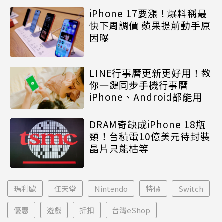
iPhone 17要漲！爆料稱最
快下周調價 蘋果提前動手原
因曝
LINE行事曆更新更好用！教
你一鍵同步手機行事曆
iPhone、Android都能用
DRAM奇缺成iPhone 18瓶
頸！台積電10億美元待封裝
晶片只能枯等
瑪利歐
任天堂
Nintendo
特價
Switch
優惠
遊戲
折扣
台灣eShop