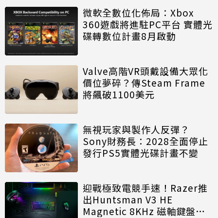
微軟全數位化佈局：Xbox
360遊戲將進駐PC平台 實體光
碟轉數位計畫8月啟動
Valve高階VR頭戴設備大眾化
價位夢碎？傳Steam Frame
將飆破1100美元
無視玩家與製作人反彈？
Sony財務長：2028全面停止
發行PS5實體光碟計畫不變
迎戰極致電競手速！Razer推
出Huntsman V3 HE
Magnetic 8KHz 磁軸鍵盤效