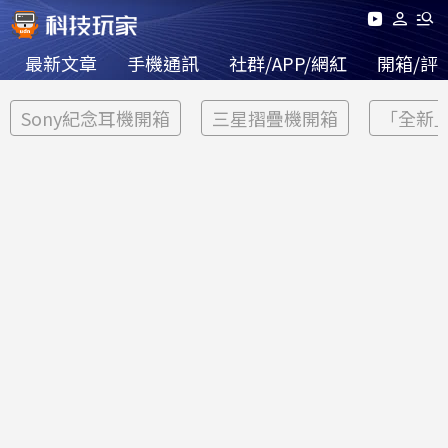
最新文章
手機通訊
社群/APP/網紅
開箱/評
Sony紀念耳機開箱
三星摺疊機開箱
「全新