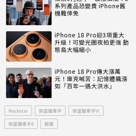
系列產品恐變貴 iPhone舊
機難倖免
iPhone 18 Pro迎3項重大
升級！可變光圈夜拍更強 動
態島大幅縮小
iPhone 18 Pro傳大漲萬
元！庫克喊苦：記憶體飆漲
如「百年一遇大洪水」
Rockstar
俠盜獵車手
俠盜獵車手VI
俠盜獵車手6
駭客