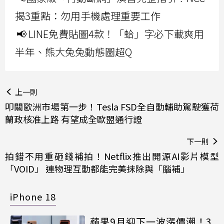
揭3重點：勿用手機處理重要工作
📢 LINE免費貼圖4款！「蛤」字必下載爽用
半年、熊大兔兔動態圖超Q
上一則
叩關歐洲市場第一步！Tesla FSD全自動輔助駕駛獲荷
蘭政核准上路 有望成全歐盟通行證
下一則
拍錯不用重砸錢補拍！Netflix推出開源AI影片模型
「VOID」 連物理互動都能完美抹除與「腦補」
iPhone 18
蘋果9月迎下一波漲價潮！3