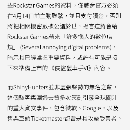
些Rockstar Games的資料，僅威脅官方必須
在4月14日前主動聯繫，並且支付贖金，否則
將把相關機密數據公諸於世，揚言這將會給
Rockstar Games帶來「許多惱人的數位麻
煩」 (Several annoying digital problems)，
暗示其已經掌握重要資料，或許有可能是接
下來準備上市的
《俠盜獵車手VI》內容
。
而ShinyHunters並非虛張聲勢的無名之輩，
這個駭客集團過去曾多次策劃引發全球關注
的重大資安事件，包含微軟、Google，以及
售票巨頭Ticketmaster都曾是其攻擊受害者。