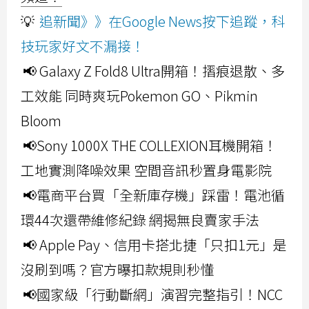
💡
追新聞》》在Google News按下追蹤，科
技玩家好文不漏接！
📢 Galaxy Z Fold8 Ultra開箱！摺痕退散、多
工效能 同時爽玩Pokemon GO、Pikmin
Bloom
📢Sony 1000X THE COLLEXION耳機開箱！
工地實測降噪效果 空間音訊秒置身電影院
📢電商平台買「全新庫存機」踩雷！電池循
環44次還帶維修紀錄 網揭無良賣家手法
📢 Apple Pay、信用卡搭北捷「只扣1元」是
沒刷到嗎？官方曝扣款規則秒懂
📢國家級「行動斷網」演習完整指引！NCC