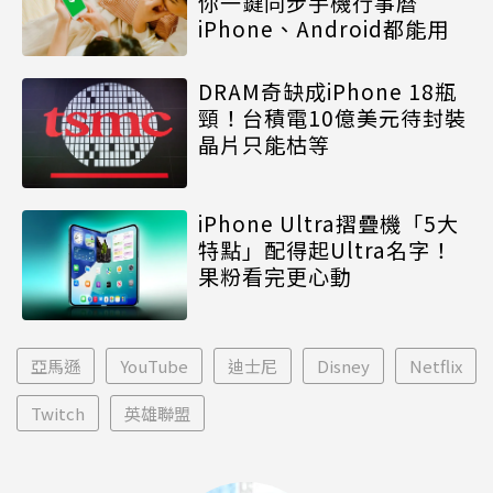
你一鍵同步手機行事曆
iPhone、Android都能用
DRAM奇缺成iPhone 18瓶
頸！台積電10億美元待封裝
晶片只能枯等
iPhone Ultra摺疊機「5大
特點」配得起Ultra名字！
果粉看完更心動
亞馬遜
YouTube
迪士尼
Disney
Netflix
Twitch
英雄聯盟