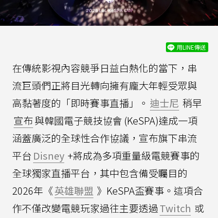
用LINE傳送
在傳統影視內容競爭日益白熱化的當下，串
流巨頭們正將目光轉向擁有龐大年輕受眾與
高黏著度的「即時賽事直播」。
迪士尼
稍早
宣布
與韓國電子競技協會 (KeSPA)達成一項
涵蓋廣泛的全球性合作協議，宣布旗下串流
平台
Disney
+將成為多項重量級電競賽事的
全球獨家直播平台，其中包含備受矚目的
2026年《
英雄聯盟
》KeSPA盃賽事。這項合
作不僅改變電競玩家過往主要透過
Twitch
或