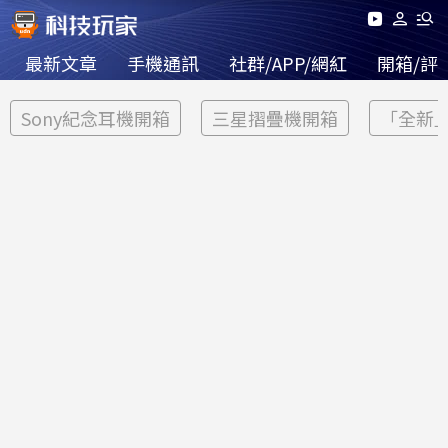
最新文章
手機通訊
社群/APP/網紅
開箱/評
Sony紀念耳機開箱
三星摺疊機開箱
「全新