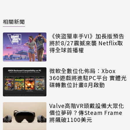
相關新聞
《俠盜獵車手VI》加長版預告
將於8/27震撼來襲 Netflix取
得全球首播權
微軟全數位化佈局：Xbox
360遊戲將進駐PC平台 實體光
碟轉數位計畫8月啟動
Valve高階VR頭戴設備大眾化
價位夢碎？傳Steam Frame
將飆破1100美元