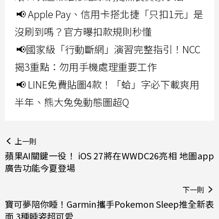
📢 Apple Pay、信用卡搭北捷「只扣1元」是
沒刷到嗎？官方曝扣款規則秒懂
📢國家級「行動斷網」演習完整指引！NCC
揭3重點：勿用手機處理重要工作
📢 LINE免費貼圖4款！「蛤」字必下載爽用
半年、熊大兔兔動態圖超Q
上一則
蘋果AI關鍵一役！ iOS 27將在WWDC26亮相 地圖app
廣告功能今夏登場
下一則
寶可夢陪你睡！Garmin攜手Pokemon Sleep推全新表
面 3種睡姿超可愛