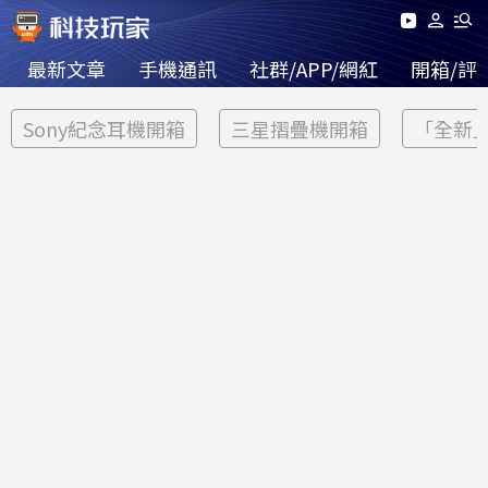
最新文章
手機通訊
社群/APP/網紅
開箱/評
Sony紀念耳機開箱
三星摺疊機開箱
「全新