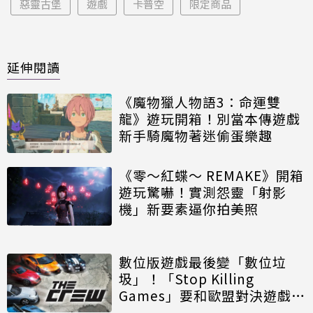
惡靈古堡
遊戲
卡普空
限定商品
延伸閱讀
《魔物獵人物語3：命運雙
龍》遊玩開箱！別當本傳遊戲
新手騎魔物著迷偷蛋樂趣
《零～紅蝶～ REMAKE》開箱
遊玩驚嚇！實測怨靈「射影
機」新要素逼你拍美照
數位版遊戲最後變「數位垃
圾」！「Stop Killing
Games」要和歐盟對決遊戲
「強制停服」問題