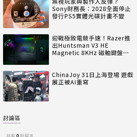
無視玩家與製作人反彈？
Sony財務長：2028全面停止
發行PS5實體光碟計畫不變
迎戰極致電競手速！Razer推
出Huntsman V3 HE
Magnetic 8KHz 磁軸鍵盤效
能再進化
ChinaJoy 31日上海登場 遊戲
展正被AI重寫
討論區
共有
0
則留言