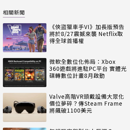
相關新聞
《俠盜獵車手VI》加長版預告
將於8/27震撼來襲 Netflix取
得全球首播權
微軟全數位化佈局：Xbox
360遊戲將進駐PC平台 實體光
碟轉數位計畫8月啟動
Valve高階VR頭戴設備大眾化
價位夢碎？傳Steam Frame
將飆破1100美元