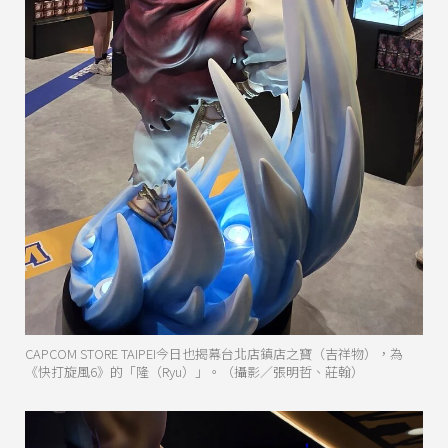
CAPCOM STORE TAIPEI今日也揭幕台北店鎮店之寶（吉祥物），為
《快打旋風6》的「隆（Ryu）」。（攝影／張明哲、莊翰）