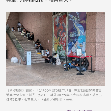
《科技玩家》觀察，「CAPCOM STORE TAIPEI」在3月20日開幕首日
營業時間未到，新光三越A11一樓外頭已聚集不少玩家排隊，甚至已
排隊到2樓，相當驚人。（攝影／張明哲、莊翰）