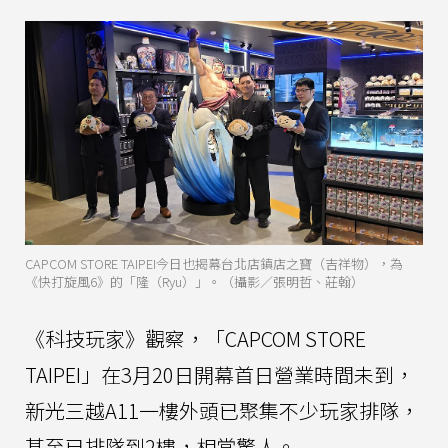
CAPCOM STORE TAIPEI今日也揭幕台北店鎮店之寶（吉祥物），為
《快打旋風6》的「隆（Ryu）」。（攝影／張明哲、莊翰）
《科技玩家》觀察，「CAPCOM STORE
TAIPEI」在3月20日開幕首日營業時間未到，
新光三越A11一樓外頭已聚集不少玩家排隊，
甚至已排隊到2樓，相當驚人。