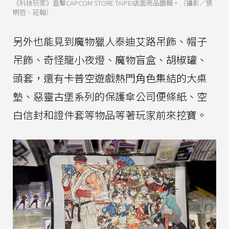
《科技玩家》直擊CAPCOM STORE TAIPEI店面商品圖輯。（攝影／張
明哲、莊翰）
另外也能見到魔物獵人泰迪艾路吊飾、帽子
吊飾、奇怪龍小夜燈、魔物盲盒、胡椒罐、
頭套，還有卡普空遊戲熱門角色集結的大桌
墊、惡靈古堡系列的保護傘公司便條紙、空
白信封和證件套等物品等著玩家前來挖寶。