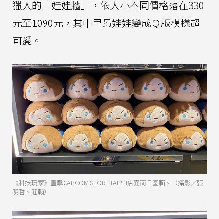
獵人的「娃娃牆」，依大小不同價格落在330
元至1090元，其中里昂娃娃變成Ｑ版模樣超
可愛。
《科技玩家》直擊CAPCOM STORE TAIPEI店面商品圖輯。（攝影／張
明哲、莊翰）