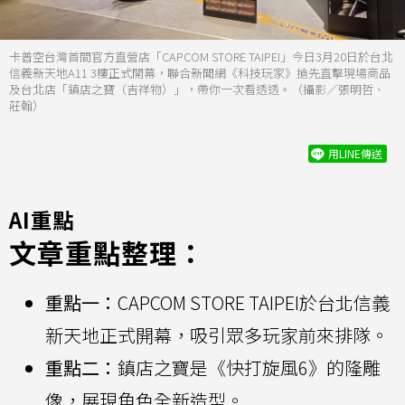
卡普空台灣首間官方直營店「CAPCOM STORE TAIPEI」今日3月20日於台北
信義新天地A11 3樓正式開幕，聯合新聞網《科技玩家》搶先直擊現場商品
及台北店「鎮店之寶（吉祥物）」，帶你一次看透透。（攝影／張明哲、
莊翰）
用LINE傳送
AI重點
文章重點整理：
重點一：
CAPCOM STORE TAIPEI於台北信義
新天地正式開幕，吸引眾多玩家前來排隊。
重點二：
鎮店之寶是《快打旋風6》的隆雕
像，展現角色全新造型。