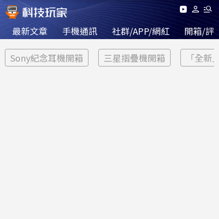
最新文章
手機通訊
社群/APP/網紅
開箱/評
Sony紀念耳機開箱
三星摺疊機開箱
「全新