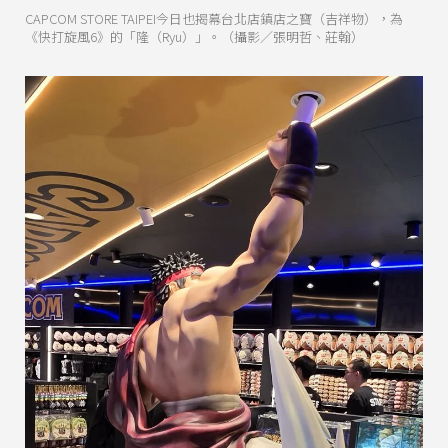
CAPCOM STORE TAIPEI今日也揭幕台北店鎮店之寶（吉祥物），為
《快打旋風6》的「隆（Ryu）」。（攝影／張明哲、莊翰）