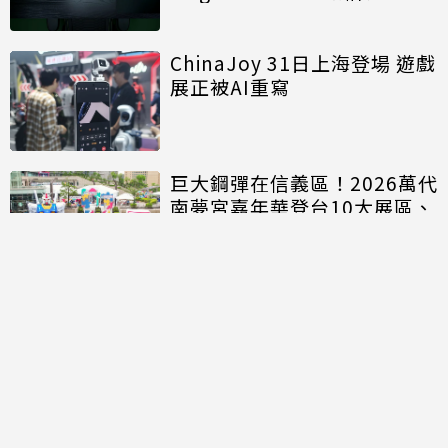
能再進化
ChinaJoy 31日上海登場 遊戲
展正被AI重寫
巨大鋼彈在信義區！2026萬代
南夢宮嘉年華登台10大展區、
20人氣IP商品開搶
討論區
共有
0
則留言