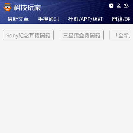
最新文章
手機通訊
社群/APP/網紅
開箱/評
Sony紀念耳機開箱
三星摺疊機開箱
「全新