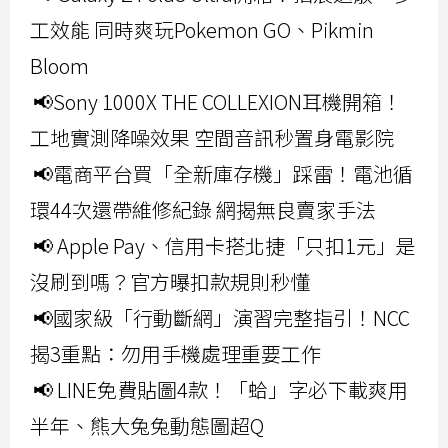
工效能 同時爽玩Pokemon GO、Pikmin
Bloom
📢Sony 1000X THE COLLEXION耳機開箱！
工地實測降噪效果 空間音訊秒置身電影院
📢電商平台買「全新庫存機」踩雷！電池循
環44次還帶維修紀錄 網揭無良賣家手法
📢 Apple Pay、信用卡搭北捷「只扣1元」是
沒刷到嗎？官方曝扣款規則秒懂
📢國家級「行動斷網」演習完整指引！NCC
揭3重點：勿用手機處理重要工作
📢 LINE免費貼圖4款！「蛤」字必下載爽用
半年、熊大兔兔動態圖超Q