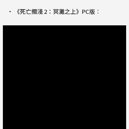
•
《死亡擱淺 2：冥灘之上》PC版
：