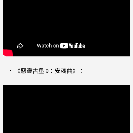
•
《惡靈古堡 9：安魂曲》
：