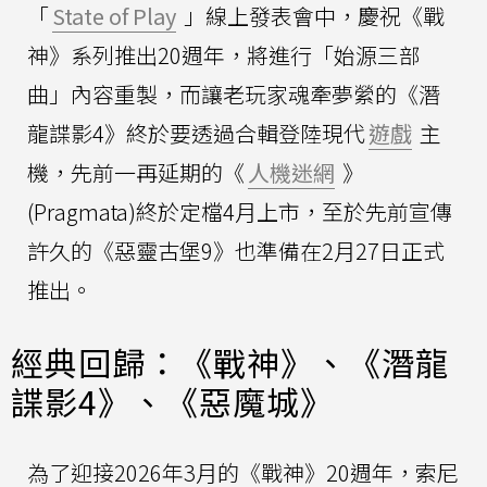
「
State of Play
」線上發表會中，慶祝《戰
神》系列推出20週年，將進行「始源三部
曲」內容重製，而讓老玩家魂牽夢縈的《潛
龍諜影4》終於要透過合輯登陸現代
遊戲
主
機，先前一再延期的《
人機迷網
》
(Pragmata)終於定檔4月上市，至於先前宣傳
許久的《惡靈古堡9》也準備在2月27日正式
推出。
經典回歸：《戰神》、《潛龍
諜影4》、《惡魔城》
為了迎接2026年3月的《戰神》20週年，索尼