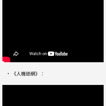
•
《人機迷網》
：