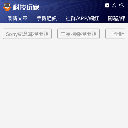
最新文章
手機通訊
社群/APP/網紅
開箱/評
Sony紀念耳機開箱
三星摺疊機開箱
「全新