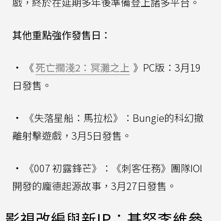
戲，終於在延期多年後準備登上諸多平台。
其他重點強作發售日：
• 《
死亡擱淺2：冥灘之上
》PC版：3月19
日發售。
• 《失落星船：馬拉松》：Bungie的科幻撤
離射擊遊戲，3月5日發售。
• 《007 初露鋒芒》：《刺客任務》團隊IOI
開發的龐德起源故事，3月27日發售。
影視改編與新IP：基努李維參