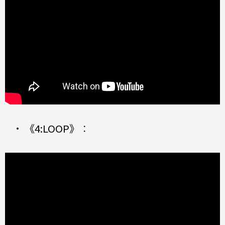
•
《4:LOOP》
：