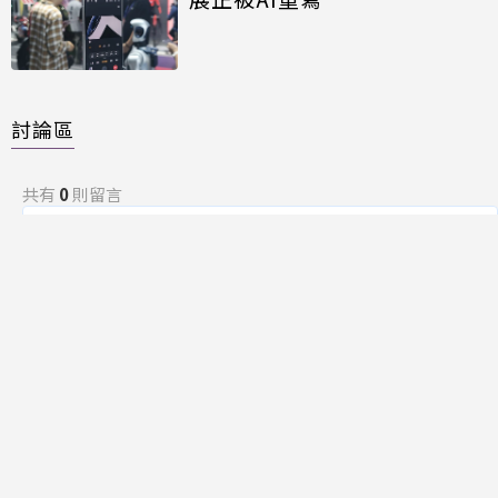
討論區
共有
0
則留言
規範
回覆
還沒有留言，成為第一個發言的人吧！