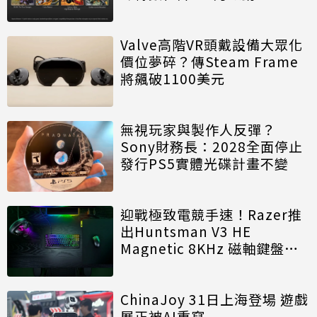
Valve高階VR頭戴設備大眾化
價位夢碎？傳Steam Frame
將飆破1100美元
無視玩家與製作人反彈？
Sony財務長：2028全面停止
發行PS5實體光碟計畫不變
迎戰極致電競手速！Razer推
出Huntsman V3 HE
Magnetic 8KHz 磁軸鍵盤效
能再進化
ChinaJoy 31日上海登場 遊戲
展正被AI重寫