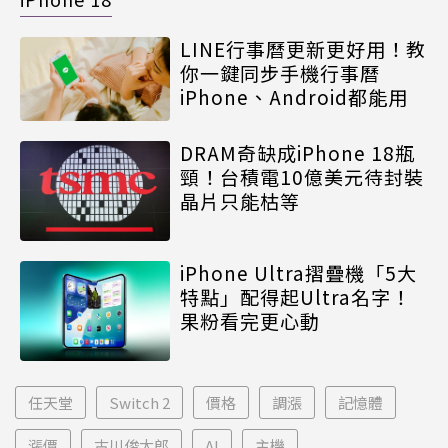
LINE行事曆更新更好用！教
你一鍵同步手機行事曆
iPhone、Android都能用
DRAM奇缺成iPhone 18瓶
頸！台積電10億美元待封裝
晶片只能枯等
iPhone Ultra摺疊機「5大
特點」配得起Ultra名字！
果粉看完更心動
任天堂
Switch 2
價格
調漲
記憶體
漲價
古川俊太郎
AI
主機