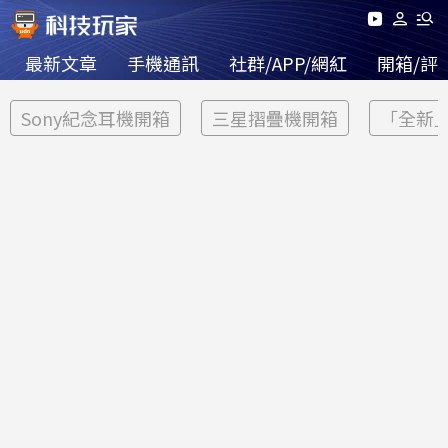
最新文章
手機通訊
社群/APP/網紅
開箱/評
Sony紀念耳機開箱
三星摺疊機開箱
「全新