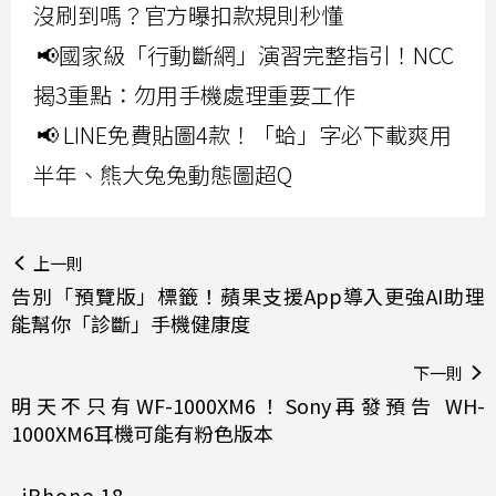
沒刷到嗎？官方曝扣款規則秒懂
📢國家級「行動斷網」演習完整指引！NCC
揭3重點：勿用手機處理重要工作
📢 LINE免費貼圖4款！「蛤」字必下載爽用
半年、熊大兔兔動態圖超Q
上一則
告別「預覽版」標籤！蘋果支援App導入更強AI助理
能幫你「診斷」手機健康度
下一則
明天不只有WF-1000XM6！Sony再發預告 WH-
1000XM6耳機可能有粉色版本
iPhone 18