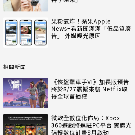
果粉氣炸！蘋果Apple
News+看新聞滿滿「低品質廣
告」 外媒曝光原因
相關新聞
《俠盜獵車手VI》加長版預告
將於8/27震撼來襲 Netflix取
得全球首播權
微軟全數位化佈局：Xbox
360遊戲將進駐PC平台 實體光
碟轉數位計畫8月啟動