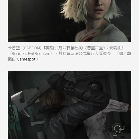
卡普空（CAPCOM）即將於2月27日推出的《惡靈古堡9：安魂曲》
（Resident Evil Requiem），對既有玩法公式進行大幅調整。（圖／翻
攝自
Gamespot
）