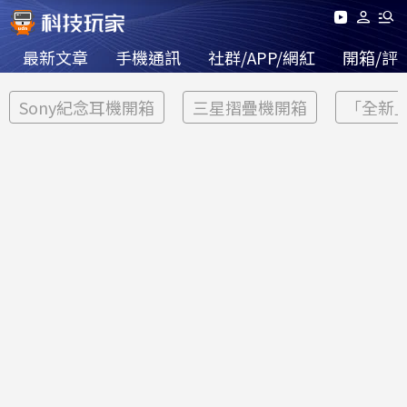
最新文章
手機通訊
社群/APP/網紅
開箱/評
Sony紀念耳機開箱
三星摺疊機開箱
「全新