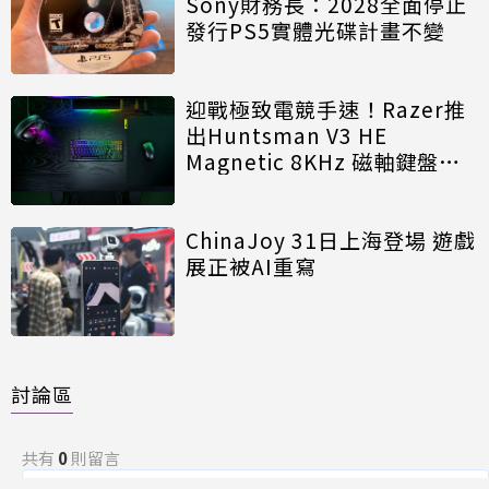
Sony財務長：2028全面停止
發行PS5實體光碟計畫不變
迎戰極致電競手速！Razer推
出Huntsman V3 HE
Magnetic 8KHz 磁軸鍵盤效
能再進化
ChinaJoy 31日上海登場 遊戲
展正被AI重寫
討論區
共有
0
則留言