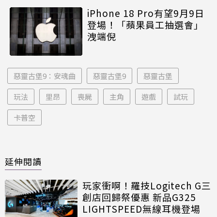
iPhone 18 Pro有望9月9日
登場！「蘋果員工抽選會」
洩端倪
惡靈古堡9：安魂曲
惡靈古堡9
惡靈古堡
玩法
里昂
喪屍
主角
遊戲
試玩
卡普空
延伸閱讀
玩家衝啊！羅技Logitech G三
創店回歸祭優惠 新品G325
LIGHTSPEED無線耳機登場