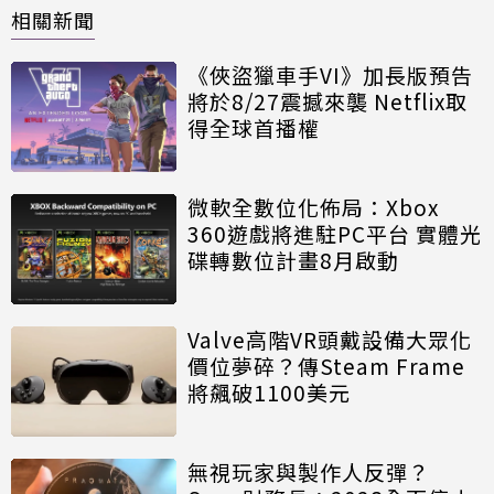
相關新聞
《俠盜獵車手VI》加長版預告
將於8/27震撼來襲 Netflix取
得全球首播權
微軟全數位化佈局：Xbox
360遊戲將進駐PC平台 實體光
碟轉數位計畫8月啟動
Valve高階VR頭戴設備大眾化
價位夢碎？傳Steam Frame
將飆破1100美元
無視玩家與製作人反彈？