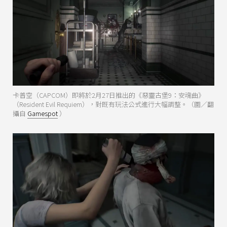
卡普空（CAPCOM）即將於2月27日推出的《惡靈古堡9：安魂曲》
（Resident Evil Requiem），對既有玩法公式進行大幅調整。（圖／翻
攝自
Gamespot
）