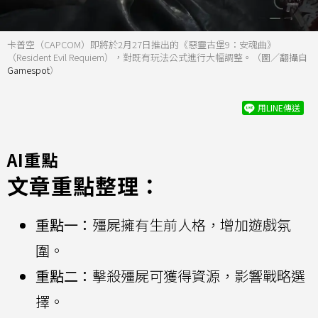
卡普空（CAPCOM）即將於2月27日推出的《惡靈古堡9：安魂曲》
（Resident Evil Requiem），對既有玩法公式進行大幅調整。（圖／翻攝自
Gamespot
）
用LINE傳送
AI重點
文章重點整理：
重點一：
殭屍擁有生前人格，增加遊戲氛
圍。
重點二：
擊殺殭屍可獲得資源，影響戰略選
擇。