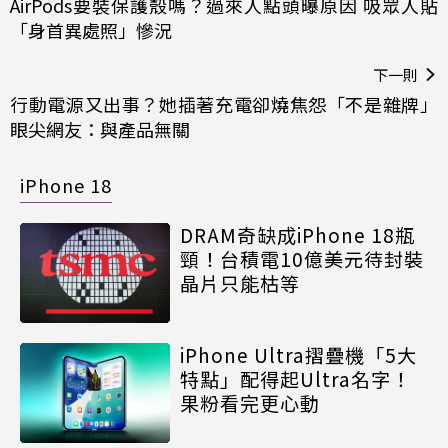
AirPods要裝保護殼嗎？過來人點頭曝原因 吸眾人貼
「身首異處照」慘況
下一則
行動電源又出事？她插著充電卻燒焦怨「不是雜牌」
眼尖網友：與產品無關
iPhone 18
DRAM奇缺成iPhone 18瓶
頸！台積電10億美元待封裝
晶片只能枯等
iPhone Ultra摺疊機「5大
特點」配得起Ultra名字！
果粉看完更心動