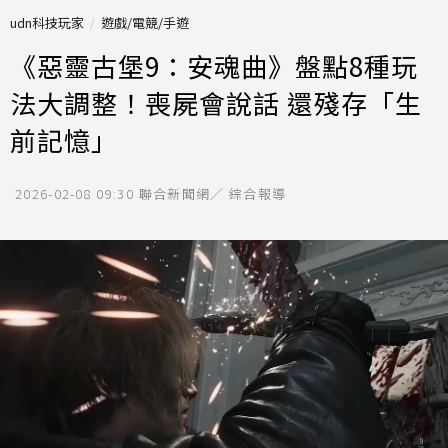
udn科技玩家
遊戲/電競/手遊
《惡靈古堡9：安魂曲》盤點8種玩
法大調整！喪屍會說話 還殘存「生
前記憶」
2026-02-08 09:30
聯合新聞網／ 綜合報導