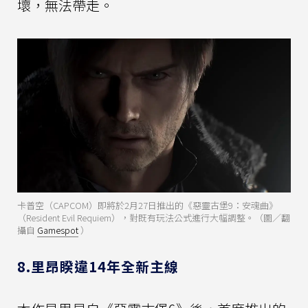
壞，無法帶走。
卡普空（CAPCOM）即將於2月27日推出的《惡靈古堡9：安魂曲》
（Resident Evil Requiem），對既有玩法公式進行大幅調整。（圖／翻
攝自
Gamespot
）
8.里昂睽違14年全新主線