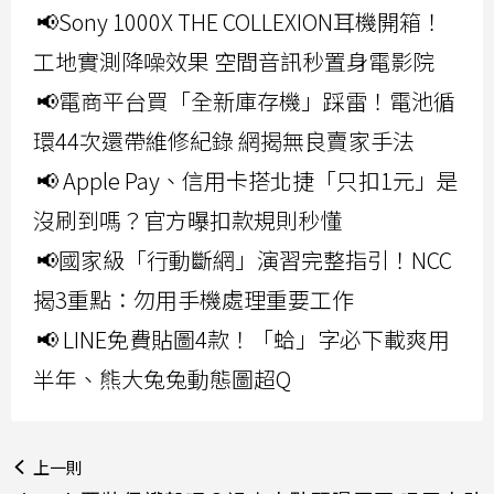
📢Sony 1000X THE COLLEXION耳機開箱！
工地實測降噪效果 空間音訊秒置身電影院
📢電商平台買「全新庫存機」踩雷！電池循
環44次還帶維修紀錄 網揭無良賣家手法
📢 Apple Pay、信用卡搭北捷「只扣1元」是
沒刷到嗎？官方曝扣款規則秒懂
📢國家級「行動斷網」演習完整指引！NCC
揭3重點：勿用手機處理重要工作
📢 LINE免費貼圖4款！「蛤」字必下載爽用
半年、熊大兔兔動態圖超Q
上一則