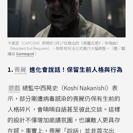
卡普空（CAPCOM）即將於2月27日推出的《惡靈古堡9：安魂曲》
（Resident Evil Requiem），對既有玩法公式進行大幅調整。（圖／翻
攝自
Gamespot
）
1.
喪屍
進化會說話！保留生前人格與行為
遊戲
總監中西晃史（Koshi Nakanishi）表
示，部分剛遭病毒感染的喪屍仍保有生前的
人格碎片，會喃喃自語甚至彼此交談。這樣
的設計不僅增加詭譎氛圍，也讓敵人更具存
在感。事實上，喪屍「說話」並非首次出