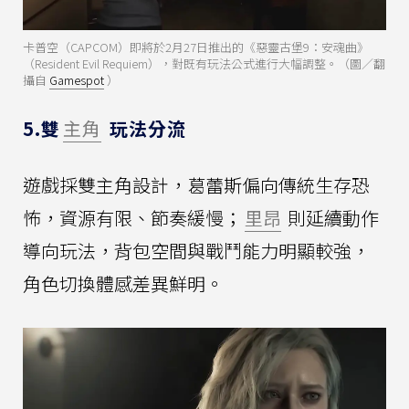
卡普空（CAPCOM）即將於2月27日推出的《惡靈古堡9：安魂曲》
（Resident Evil Requiem），對既有玩法公式進行大幅調整。（圖／翻
攝自
Gamespot
）
5.雙
主角
玩法分流
遊戲採雙主角設計，葛蕾斯偏向傳統生存恐
怖，資源有限、節奏緩慢；
里昂
則延續動作
導向玩法，背包空間與戰鬥能力明顯較強，
角色切換體感差異鮮明。