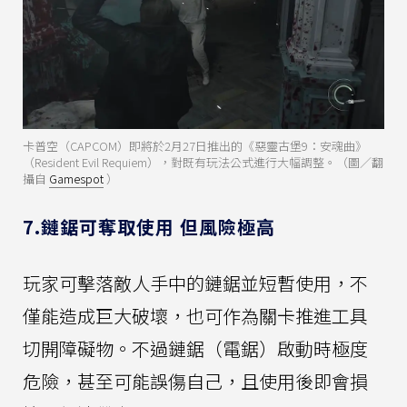
卡普空（CAPCOM）即將於2月27日推出的《惡靈古堡9：安魂曲》
（Resident Evil Requiem），對既有玩法公式進行大幅調整。（圖／翻
攝自
Gamespot
）
7.鏈鋸可奪取使用 但風險極高
玩家可擊落敵人手中的鏈鋸並短暫使用，不
僅能造成巨大破壞，也可作為關卡推進工具
切開障礙物。不過鏈鋸（電鋸）啟動時極度
危險，甚至可能誤傷自己，且使用後即會損