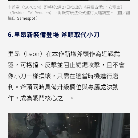
卡普空（CAPCOM）即將於2月27日推出的《惡靈古堡9：安魂曲》
（Resident Evil Requiem），對既有玩法公式進行大幅調整。（圖／翻
攝自
Gamespot
）
6.里昂新裝備登場 斧頭取代小刀
里昂（Leon）在本作新增斧頭作為近戰武
器，可格擋、反擊並阻止鏈鋸攻擊，且不會
像小刀一樣損壞，只需在適當時機進行磨
利。斧頭同時具備升級欄位與專屬處決動
作，成為戰鬥核心之一。