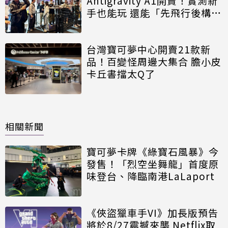
Antigravity A1開賣！實測新
手也能玩 還能「先飛行後構
圖」
台灣寶可夢中心開賣21款新
品！百變怪周邊大集合 膽小皮
卡丘書擋太Q了
相關新聞
寶可夢卡牌《綠寶石風暴》今
發售！「烈空坐舞龍」首度原
味登台、降臨南港LaLaport
《俠盜獵車手VI》加長版預告
將於8/27震撼來襲 Netflix取