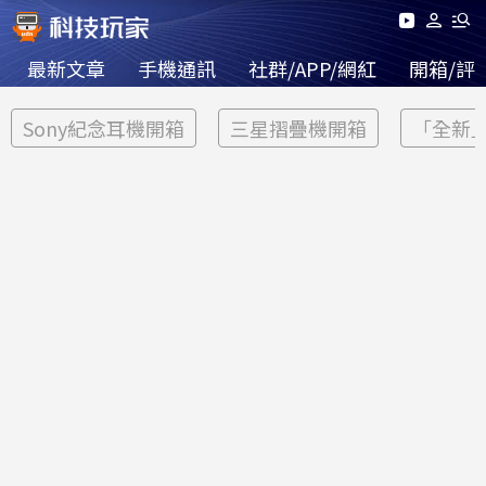
最新文章
手機通訊
社群/APP/網紅
開箱/評
Sony紀念耳機開箱
三星摺疊機開箱
「全新