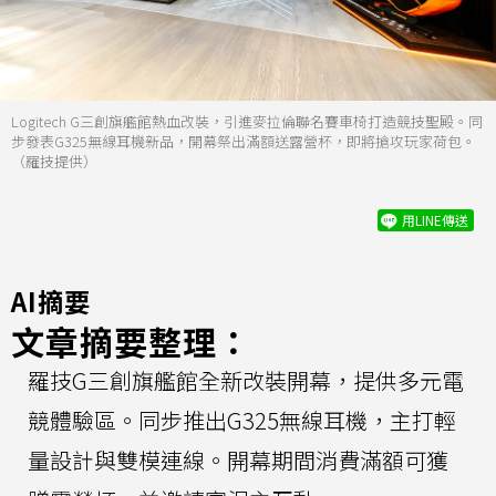
Logitech G三創旗艦館熱血改裝，引進麥拉倫聯名賽車椅打造競技聖殿。同
步發表G325無線耳機新品，開幕祭出滿額送露營杯，即將搶攻玩家荷包。
（羅技提供）
用LINE傳送
AI摘要
文章摘要整理：
羅技G三創旗艦館全新改裝開幕，提供多元電
競體驗區。同步推出G325無線耳機，主打輕
量設計與雙模連線。開幕期間消費滿額可獲