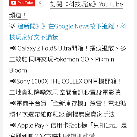
訂閱《科技玩家》YouTube
頻道！
💡
追新聞》》在Google News按下追蹤，科
技玩家好文不漏接！
📢 Galaxy Z Fold8 Ultra開箱！摺痕退散、多
工效能 同時爽玩Pokemon GO、Pikmin
Bloom
📢Sony 1000X THE COLLEXION耳機開箱！
工地實測降噪效果 空間音訊秒置身電影院
📢電商平台買「全新庫存機」踩雷！電池循
環44次還帶維修紀錄 網揭無良賣家手法
📢 Apple Pay、信用卡搭北捷「只扣1元」是
沒刷到嗎？官方曝扣款規則秒懂