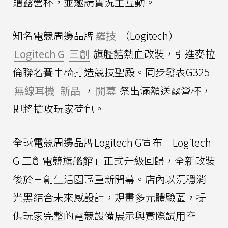
贈露營杯，並邀請實況主互動。
知名電競周邊品牌
羅技
（Logitech）
Logitech G
三創
旗艦館熱血改裝，引進麥拉
倫聯名賽車椅打造競技聖殿。同步發表G325
無線耳機
新品
，
開幕
祭出滿額送露營杯，
即將搶攻玩家荷包。
全球電競周邊品牌Logitech G宣布「Logitech
G 三創電競旗艦館」正式升級回歸，全新改裝
後於三創生活園區重新開幕。店內以沉穩消
光黑結合未來感設計，規畫多元體驗區，提
供玩家完整的電競設備展示與實際試用空