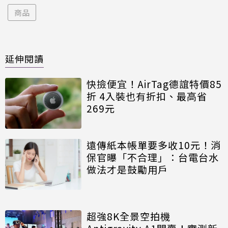
商品
延伸閱讀
快撿便宜！AirTag德誼特價85
折 4入裝也有折扣、最高省
269元
遠傳紙本帳單要多收10元！消
保官曝「不合理」：台電台水
做法才是鼓勵用戶
超強8K全景空拍機