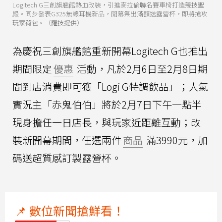
Logitech G三創旗艦館熱血改裝，引進麥拉倫聯名賽車椅打造競技聖
殿。同步發表G325無線耳機新品，開幕祭出滿額送露營杯，即將搶攻
玩家荷包。（羅技提供）
為慶祝三創旗艦館重新開幕Logitech G也推出
期間限定
優惠
活動，凡於2月6日至2月8日期
間到店消費即可獲「Logi G特調飲品」；人氣
實況主「赤鬼伯伯」將於2月7日下午一點半
現身擔任一日店長，與玩家近距離互動；改
裝新開幕期間，任選兩件
商品
滿3990元，加
碼送超質感訂製露營杯。
📌 數位新聞搶鮮看！