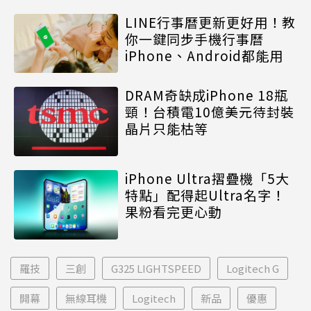
LINE行事曆更新更好用！教
你一鍵同步手機行事曆
iPhone、Android都能用
DRAM奇缺成iPhone 18瓶
頸！台積電10億美元待封裝
晶片只能枯等
iPhone Ultra摺疊機「5大
特點」配得起Ultra名字！
果粉看完更心動
羅技
三創
G325 LIGHTSPEED
Logitech G
開幕
無線耳機
Logitech
新品
優惠