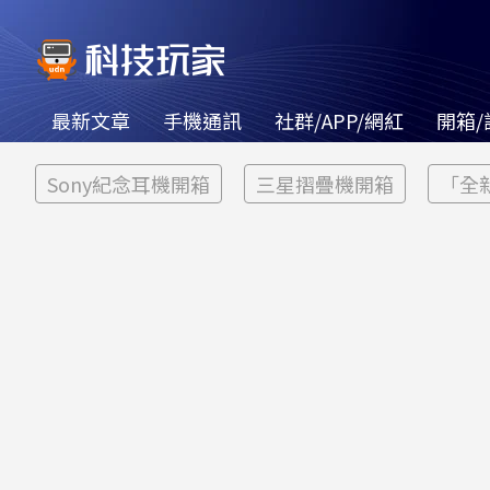
最新文章
手機通訊
社群/APP/網紅
開箱/
Sony紀念耳機開箱
三星摺疊機開箱
「全