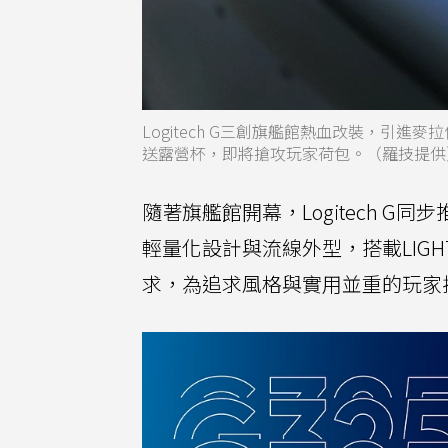
Logitech G三創旗艦館熱血改裝，引
送露營杯，即將搶攻玩家荷包。（羅技提供
隨著旗艦館開幕，Logitech G同
輕量化設計與流線外型，搭載LIG
求，為追求風格與實用並重的玩家