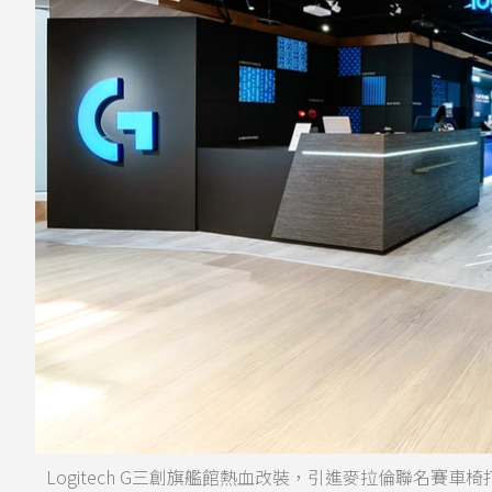
Logitech G三創旗艦館熱血改裝，引進麥拉倫聯名賽