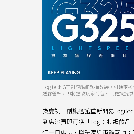
Logitech G三創旗艦館熱血改裝，引
送露營杯，即將搶攻玩家荷包。（羅技提供
為慶祝三創旗艦館重新開幕Logite
到店消費即可獲「Logi G特調
任一日店長，與玩家近距離互動；