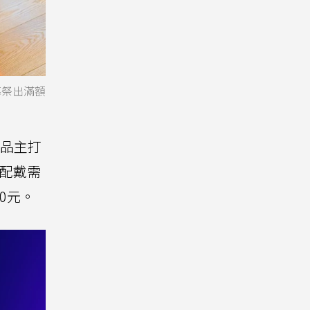
幕祭出滿額
品主打
常配戴需
0元。