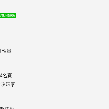
用LINE傳送
打輕量
聯名賽
搶攻玩家
新改裝後