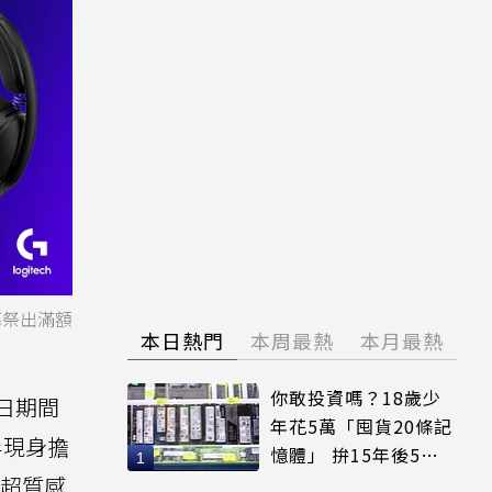
幕祭出滿額
本日熱門
本周最熱
本月最熱
你敢投資嗎？18歲少
日期間
年花5萬「囤貨20條記
半現身擔
憶體」 拚15年後5倍
送超質感
賣出