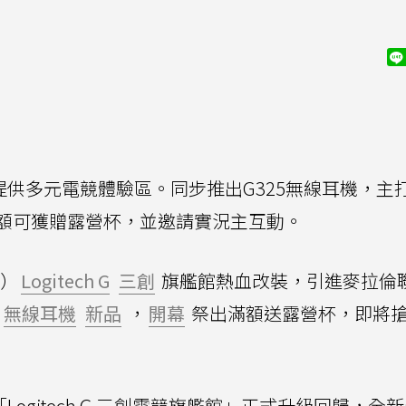
供多元電競體驗區。同步推出G325無線耳機，主
額可獲贈露營杯，並邀請實況主互動。
h）
Logitech G
三創
旗艦館熱血改裝，引進麥拉倫
5
無線耳機
新品
，
開幕
祭出滿額送露營杯，即將
布「Logitech G 三創電競旗艦館」正式升級回歸，全