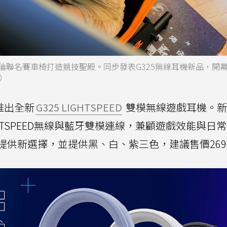
進麥拉倫聯名賽車椅打造競技聖殿。同步發表G325無線耳機新品，開
）
步推出全新
G325 LIGHTSPEED
雙模無線遊戲耳機。新
HTSPEED無線與藍牙雙模連線，兼顧遊戲效能與日
提供新選擇，並提供黑、白、紫三色，建議售價269