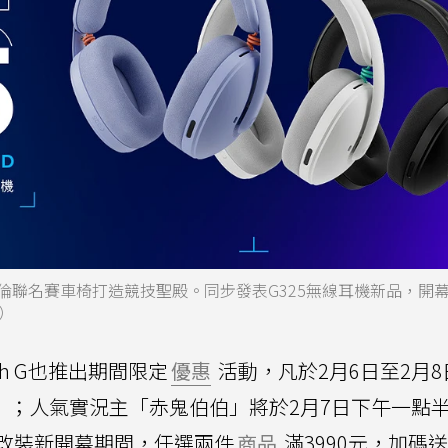
進麥拉倫聯名賽車椅打造競技聖殿。同步發表G325無線耳機新品，開
）
ch G也推出期間限定
優惠
活動，凡於2月6日至2月8
飲品」；人氣實況主「赤鬼伯伯」將於2月7日下午一點
改裝新開幕期間，任選兩件
商品
滿3990元，加碼