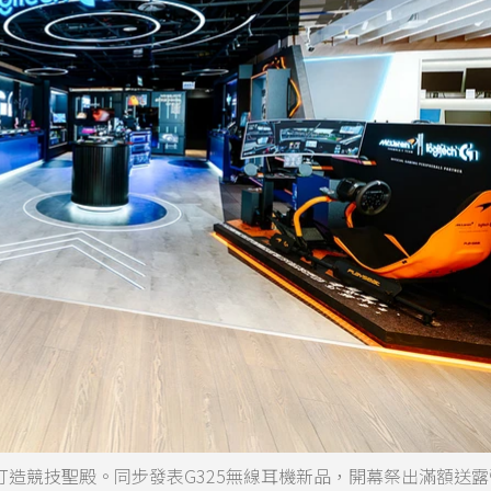
車椅打造競技聖殿。同步發表G325無線耳機新品，開幕祭出滿額送