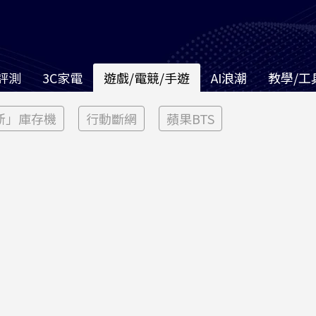
評測
3C家電
遊戲/電競/手遊
AI浪潮
教學/工
新」庫存機
行動斷網
蘋果BTS