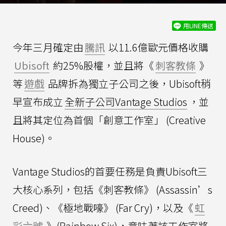
用LINE傳送
今年三月確定由
騰訊
以11.6億歐元價格收購
Ubisoft
約25%股權，並且將《
刺客教條
》
等
遊戲
品牌拆為獨立子公司之後，Ubisoft稍
早宣布成立
全新子公司Vantage Studios
，並
且將其定位為首個「創意工作室」 (Creative
House)。
Vantage Studios的首要任務是負責Ubisoft三
大核心系列，包括《刺客教條》 (Assassin’s
Creed)、《極地戰嚎》 (Far Cry)，以及《
虹
彩六號
》(Rainbow Six)，意味著該工作室將