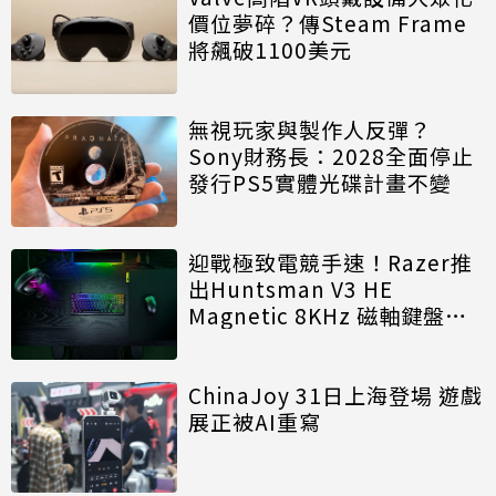
價位夢碎？傳Steam Frame
將飆破1100美元
無視玩家與製作人反彈？
Sony財務長：2028全面停止
發行PS5實體光碟計畫不變
迎戰極致電競手速！Razer推
出Huntsman V3 HE
Magnetic 8KHz 磁軸鍵盤效
能再進化
ChinaJoy 31日上海登場 遊戲
展正被AI重寫