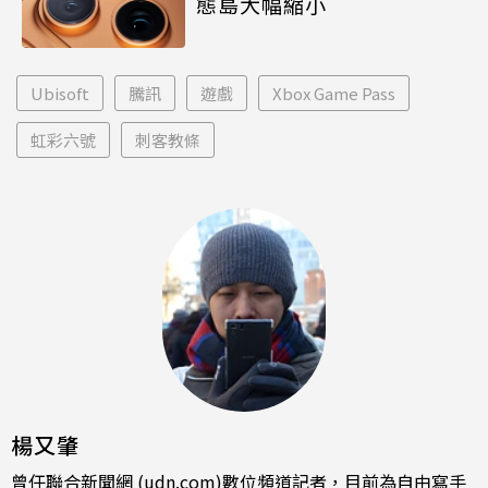
態島大幅縮小
Ubisoft
騰訊
遊戲
Xbox Game Pass
虹彩六號
刺客教條
楊又肇
曾任聯合新聞網 (udn.com)數位頻道記者，目前為自由寫手