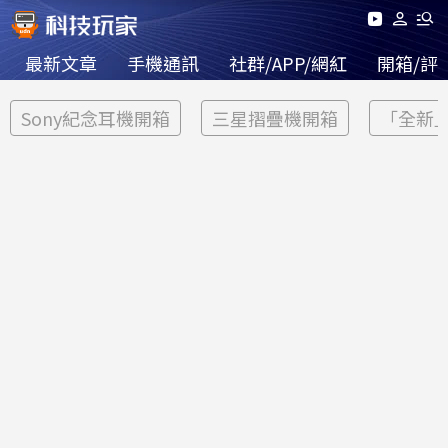
最新文章
手機通訊
社群/APP/網紅
開箱/評
Sony紀念耳機開箱
三星摺疊機開箱
「全新