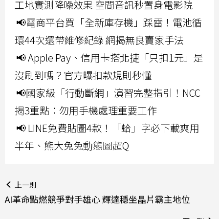
工地實測降噪效果 空間音訊秒置身電影院
📢電商平台買「全新庫存機」踩雷！電池循
環44次還帶維修紀錄 網揭無良賣家手法
📢 Apple Pay、信用卡搭北捷「只扣1元」是
沒刷到嗎？官方曝扣款規則秒懂
📢國家級「行動斷網」演習完整指引！NCC
揭3重點：勿用手機處理重要工作
📢 LINE免費貼圖4款！「蛤」字必下載爽用
半年、熊大兔兔動態圖超Q
上一則
AI革命點燃競爭對手雄心 輝達穩坐晶片霸主地位