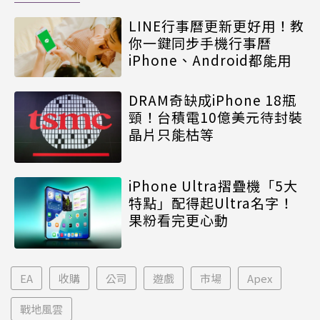
LINE行事曆更新更好用！教
你一鍵同步手機行事曆
iPhone、Android都能用
DRAM奇缺成iPhone 18瓶
頸！台積電10億美元待封裝
晶片只能枯等
iPhone Ultra摺疊機「5大
特點」配得起Ultra名字！
果粉看完更心動
EA
收購
公司
遊戲
市場
Apex
戰地風雲