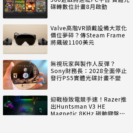
碟轉數位計畫8月啟動
Valve高階VR頭戴設備大眾化
價位夢碎？傳Steam Frame
將飆破1100美元
無視玩家與製作人反彈？
Sony財務長：2028全面停止
發行PS5實體光碟計畫不變
迎戰極致電競手速！Razer推
出Huntsman V3 HE
Magnetic 8KHz 磁軸鍵盤效
能再進化