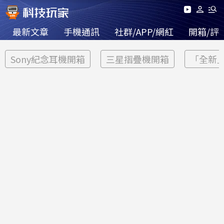
最新文章
手機通訊
社群/APP/網紅
開箱/評
Sony紀念耳機開箱
三星摺疊機開箱
「全新