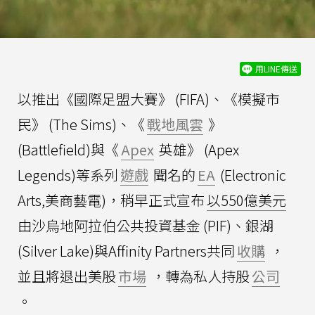
用LINE傳送
以推出《國際足盟大賽》 (FIFA)、《模擬市
民》 (The Sims)、《
戰地風雲
》
(Battlefield)與《
Apex
英雄》 (Apex
Legends)等系列
遊戲
聞名的
EA
(Electronic
Arts,美商藝電)，稍早正式宣布
以550億美元
由沙烏地阿拉伯公共投資基金 (PIF)、銀湖
(Silver Lake)與Affinity Partners共同
收購
，
並且將退出美股
市場
，轉為私人持股
公司
。