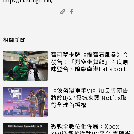
https://mashdigi.com/
相關新聞
寶可夢卡牌《綠寶石風暴》今
發售！「烈空坐舞龍」首度原
味登台、降臨南港LaLaport
《俠盜獵車手VI》加長版預告
將於8/27震撼來襲 Netflix取
得全球首播權
微軟全數位化佈局：Xbox
360遊戲將進駐PC平台 實體光