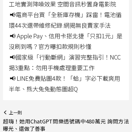
工地實測降噪效果 空間音訊秒置身電影院
📢電商平台買「全新庫存機」踩雷！電池循
環44次還帶維修紀錄 網揭無良賣家手法
📢 Apple Pay、信用卡搭北捷「只扣1元」是
沒刷到嗎？官方曝扣款規則秒懂
📢國家級「行動斷網」演習完整指引！NCC
揭3重點：勿用手機處理重要工作
📢 LINE免費貼圖4款！「蛤」字必下載爽用
半年、熊大兔兔動態圖超Q
上一則
超嗨！她用ChatGPT問樂透號碼中480萬元 詢問方法
曝光、還做了善事