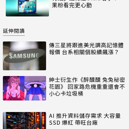
果粉看完更心動
延伸閱讀
傳三星將跟進美光調高記憶體
報價 台系相關個股續飆漲？
紳士衍生作《醉醺醺 兔兔秘密
花園》 回家路危機重重還會不
小心卡垃圾桶
AI 推升資料儲存需求 大容量
SSD 爆紅 帶旺台廠