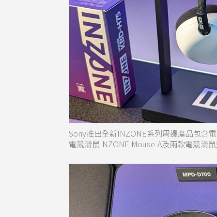
Sony推出全新INZONE系列周邊產品包含電競耳機
電競滑鼠INZONE Mouse-A及兩款電競滑鼠