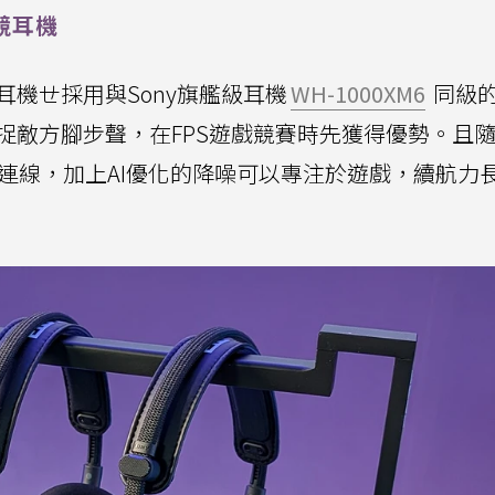
電競耳機
線降噪耳機ㄝ採用與Sony旗艦級耳機
WH-1000XM6
同級
準捕捉敵方腳步聲，在FPS遊戲競賽時先獲得優勢。且
低延遲連線，加上AI優化的降噪可以專注於遊戲，續航力長