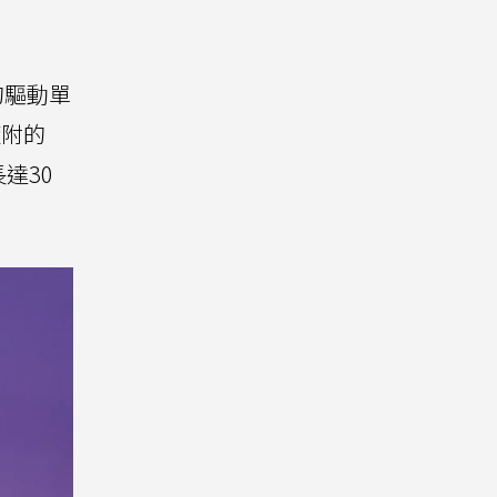
的驅動單
隨附的
達30