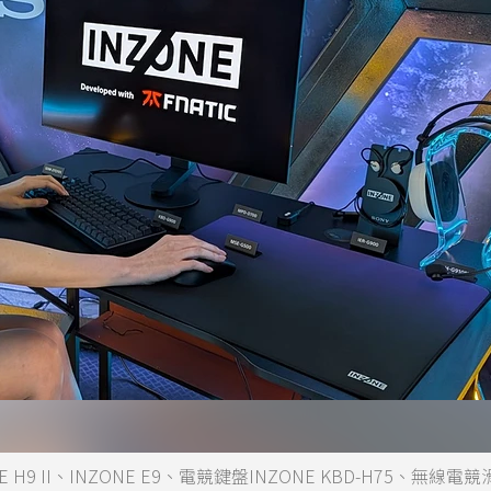
9 II、INZONE E9、電競鍵盤INZONE KBD-H75、無線電競