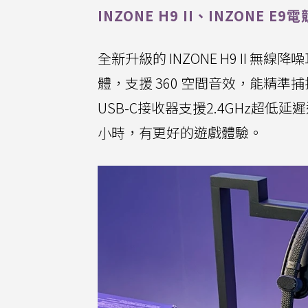
INZONE H9 II、INZONE E9
全新升級的 INZONE H9 II 無
體，支援 360 空間音效，能精
USB-C接收器支援2.4GHz超
小時，有更好的遊戲體驗。