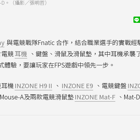
Mat-D。（攝影／張明哲）
ny
與電競戰隊Fnatic 合作，結合職業選手的實戰經
含電競
耳機
、鍵盤、滑鼠及滑鼠墊，其中耳機承襲了S
式體驗，要讓玩家在FPS遊戲中領先一步。
競耳機
INZONE H9 II
、
INZONE E9
、電競鍵盤
INZ
 Mouse-A及兩款電競滑鼠墊
INZONE Mat-F
、Mat-