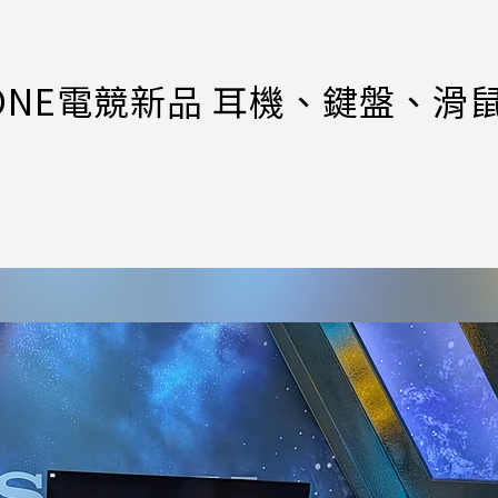
ZONE電競新品 耳機、鍵盤、滑