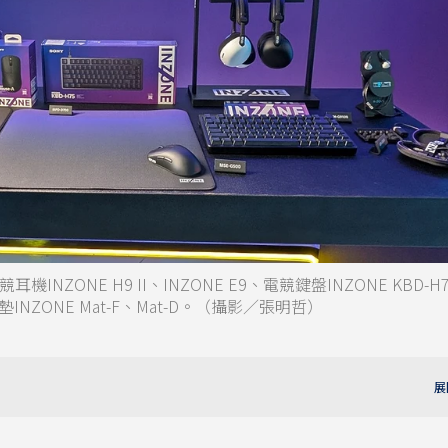
INZONE H9 II、INZONE E9、電競鍵盤INZONE KBD-
墊INZONE Mat-F、Mat-D。（攝影／張明哲）