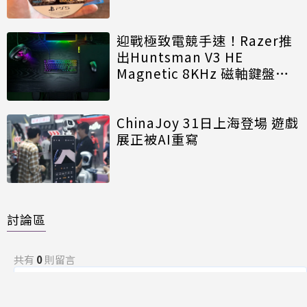
迎戰極致電競手速！Razer推
出Huntsman V3 HE
Magnetic 8KHz 磁軸鍵盤效
能再進化
ChinaJoy 31日上海登場 遊戲
展正被AI重寫
討論區
共有
0
則留言