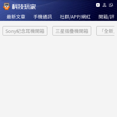
最新文章
手機通訊
社群/APP/網紅
開箱/評
Sony紀念耳機開箱
三星摺疊機開箱
「全新