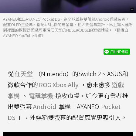
AYANEO推出AYANEO Pocket DS，為全球首款雙螢幕Android遊戲裝置，
配置OLED主螢幕、搭配4:3比例的副螢幕，也因雙螢幕設計，馬上讓人連想
到裡面的模擬器遊戲可重現任天堂的NDSL或3DSL的遊戲體驗。（翻攝自
AYANEO YouTube頻道）
用LINE傳送
從
任天堂
（Nintendo）的Switch 2、ASUS和
微軟合作的
ROG Xbox Ally
，愈來愈多
遊戲
掌機
、
電競掌機
搶攻市場，如今更有業者推
出雙螢幕
Android
掌機「AYANEO
Pocket
DS
」，外媒稱雙螢幕的配置感覺更吸引人。