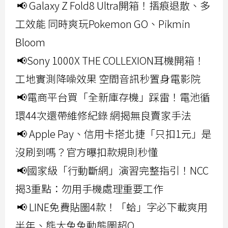
📢 Galaxy Z Fold8 Ultra開箱！摺痕退散、多
工效能 同時爽玩Pokemon GO、Pikmin
Bloom
📢Sony 1000X THE COLLEXION耳機開箱！
工地實測降噪效果 空間音訊秒置身電影院
📢電商平台買「全新庫存機」踩雷！電池循
環44次還帶維修紀錄 網揭無良賣家手法
📢 Apple Pay、信用卡搭北捷「只扣1元」是
沒刷到嗎？官方曝扣款規則秒懂
📢國家級「行動斷網」演習完整指引！NCC
揭3重點：勿用手機處理重要工作
📢 LINE免費貼圖4款！「蛤」字必下載爽用
半年、熊大兔兔動態圖超Q