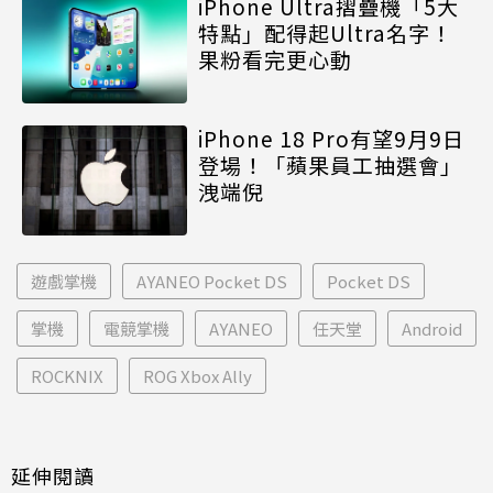
iPhone Ultra摺疊機「5大
特點」配得起Ultra名字！
果粉看完更心動
iPhone 18 Pro有望9月9日
登場！「蘋果員工抽選會」
洩端倪
遊戲掌機
AYANEO Pocket DS
Pocket DS
掌機
電競掌機
AYANEO
任天堂
Android
ROCKNIX
ROG Xbox Ally
延伸閱讀