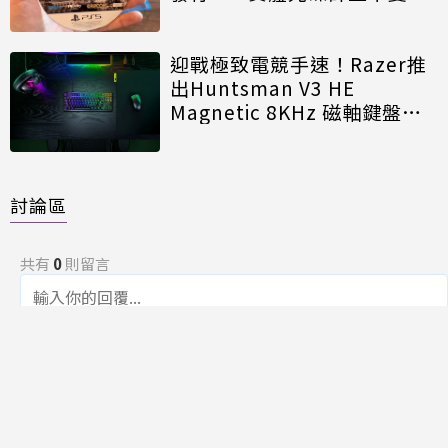
迎戰極致電競手速！Razer推
出Huntsman V3 HE
Magnetic 8KHz 磁軸鍵盤效
能再進化
討論區
共有
0
則留言
規範
回覆