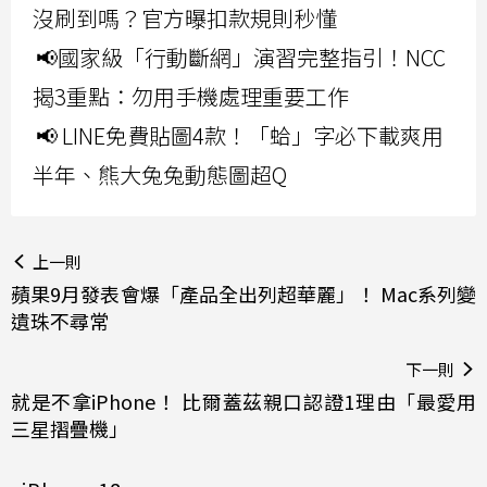
沒刷到嗎？官方曝扣款規則秒懂
📢國家級「行動斷網」演習完整指引！NCC
揭3重點：勿用手機處理重要工作
📢 LINE免費貼圖4款！「蛤」字必下載爽用
半年、熊大兔兔動態圖超Q
上一則
蘋果9月發表會爆「產品全出列超華麗」！ Mac系列變
遺珠不尋常
下一則
就是不拿iPhone！ 比爾蓋茲親口認證1理由「最愛用
三星摺疊機」