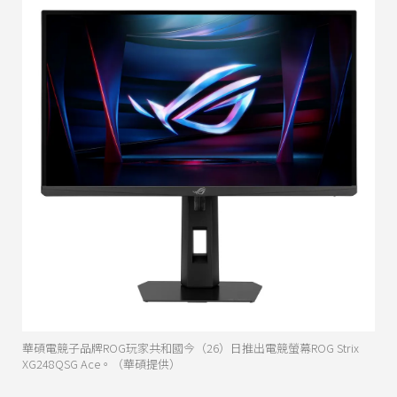
華碩電競子品牌ROG玩家共和國今（26）日推出電競螢幕ROG Strix
XG248QSG Ace。（華碩提供）