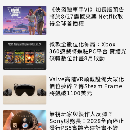
《俠盜獵車手VI》加長版預告
將於8/27震撼來襲 Netflix取
得全球首播權
微軟全數位化佈局：Xbox
360遊戲將進駐PC平台 實體光
碟轉數位計畫8月啟動
Valve高階VR頭戴設備大眾化
價位夢碎？傳Steam Frame
將飆破1100美元
無視玩家與製作人反彈？
Sony財務長：2028全面停止
發行PS5實體光碟計畫不變