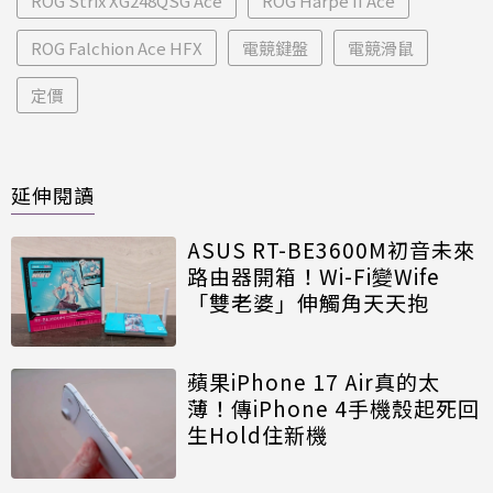
ROG Strix XG248QSG Ace
ROG Harpe II Ace
ROG Falchion Ace HFX
電競鍵盤
電競滑鼠
定價
延伸閱讀
ASUS RT-BE3600M初音未來
路由器開箱！Wi-Fi變Wife
「雙老婆」伸觸角天天抱
蘋果iPhone 17 Air真的太
薄！傳iPhone 4手機殼起死回
生Hold住新機