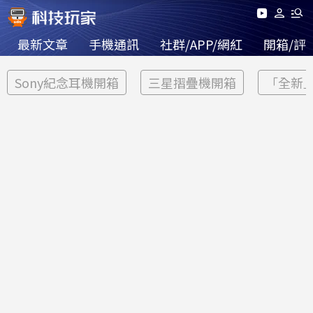
最新文章
手機通訊
社群/APP/網紅
開箱/評
Sony紀念耳機開箱
三星摺疊機開箱
「全新