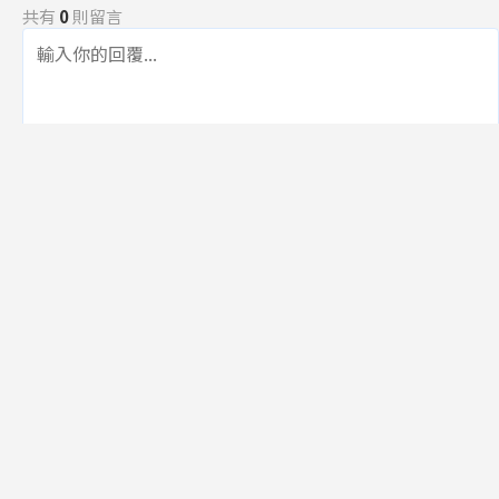
共有
0
則留言
規範
回覆
還沒有留言，成為第一個發言的人吧！
訂閱