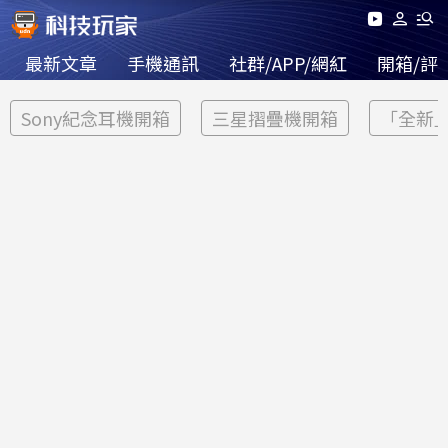
最新文章
手機通訊
社群/APP/網紅
開箱/評
Sony紀念耳機開箱
三星摺疊機開箱
「全新