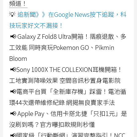
頻道！
💡
追新聞》》在Google News按下追蹤，科
技玩家好文不漏接！
📢 Galaxy Z Fold8 Ultra開箱！摺痕退散、多
工效能 同時爽玩Pokemon GO、Pikmin
Bloom
📢Sony 1000X THE COLLEXION耳機開箱！
工地實測降噪效果 空間音訊秒置身電影院
📢電商平台買「全新庫存機」踩雷！電池循
環44次還帶維修紀錄 網揭無良賣家手法
📢 Apple Pay、信用卡搭北捷「只扣1元」是
沒刷到嗎？官方曝扣款規則秒懂
📢國家級「行動斷網」演習完整指引！NCC