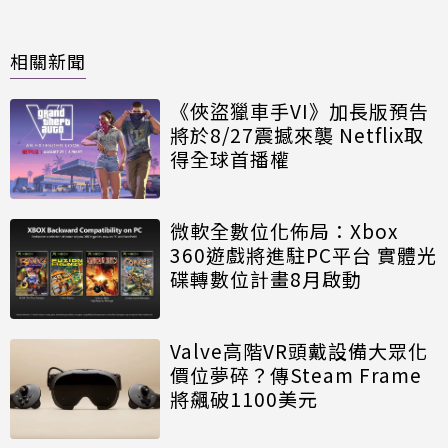
相關新聞
《俠盜獵車手VI》加長版預告
將於8/27震撼來襲 Netflix取
得全球首播權
微軟全數位化佈局：Xbox
360遊戲將進駐PC平台 實體光
碟轉數位計畫8月啟動
Valve高階VR頭戴設備大眾化
價位夢碎？傳Steam Frame
將飆破1100美元