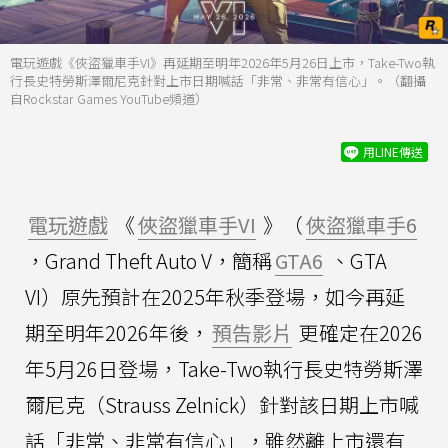
電玩遊戲《俠盜獵車手VI》再延期至明年2026年5月26日上市，Take-Two執
行長史特勞斯澤爾尼克針對上市日期喊話「非常、非常有信心」。（翻攝
自Rockstar Games YouTube頻道）
用LINE傳送
電玩遊戲
《
俠盜獵車手VI
》（
俠盜獵車手6
，Grand Theft Auto V，簡稱
GTA6
、GTA
VI）原先預計在2025年秋季登場，如今再延
期至明年2026年後，
預告影片
更確定在2026
年5月26日登場，Take-Two執行長史特勞斯澤
爾尼克（Strauss Zelnick）針對該日期上市喊
話「非常、非常有信心」，雖然離上市還有