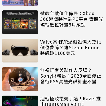
微軟全數位化佈局：Xbox
360遊戲將進駐PC平台 實體光
碟轉數位計畫8月啟動
Valve高階VR頭戴設備大眾化
價位夢碎？傳Steam Frame
將飆破1100美元
無視玩家與製作人反彈？
Sony財務長：2028全面停止
發行PS5實體光碟計畫不變
迎戰極致電競手速！Razer推
出Huntsman V3 HE