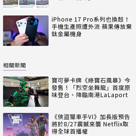
iPhone 17 Pro系列也換殼！
手機生產照遭外流 蘋果傳放棄
鈦金屬機身
相關新聞
寶可夢卡牌《綠寶石風暴》今
發售！「烈空坐舞龍」首度原
味登台、降臨南港LaLaport
《俠盜獵車手VI》加長版預告
將於8/27震撼來襲 Netflix取
得全球首播權