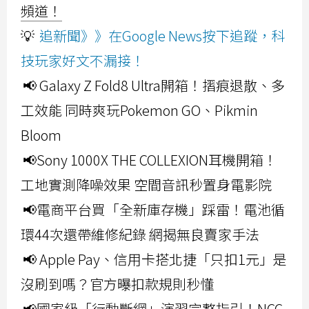
頻道！
💡
追新聞》》在Google News按下追蹤，科
技玩家好文不漏接！
📢 Galaxy Z Fold8 Ultra開箱！摺痕退散、多
工效能 同時爽玩Pokemon GO、Pikmin
Bloom
📢Sony 1000X THE COLLEXION耳機開箱！
工地實測降噪效果 空間音訊秒置身電影院
📢電商平台買「全新庫存機」踩雷！電池循
環44次還帶維修紀錄 網揭無良賣家手法
📢 Apple Pay、信用卡搭北捷「只扣1元」是
沒刷到嗎？官方曝扣款規則秒懂
📢國家級「行動斷網」演習完整指引！NCC