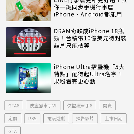
你一鍵同步手機行事曆
iPhone、Android都能用
DRAM奇缺成iPhone 18瓶
頸！台積電10億美元待封裝
晶片只能枯等
iPhone Ultra摺疊機「5大
特點」配得起Ultra名字！
果粉看完更心動
GTA6
俠盜獵車手VI
俠盜獵車手6
開賣
定價
PS5
電玩遊戲
預告影片
上市日期
GTA