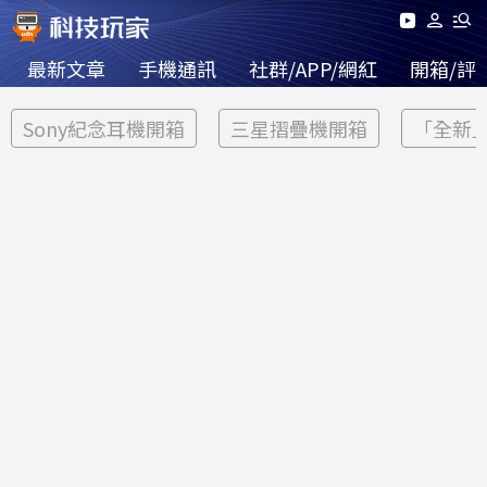
最新文章
手機通訊
社群/APP/網紅
開箱/評
Sony紀念耳機開箱
三星摺疊機開箱
「全新